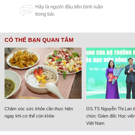
CÓ THỂ BẠN QUAN TÂM
Chăm sóc sức khỏe cần thực hiện
GS.TS Nguyễn Thị Lan ti
ngay khi cơ thể còn khỏe
chức Giám đốc Học viện
Việt Nam