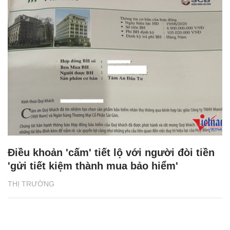
Điều khoản 'cấm' tiết lộ với người đòi tiền
'gửi tiết kiệm thành mua bảo hiểm'
THỊ TRƯỜNG