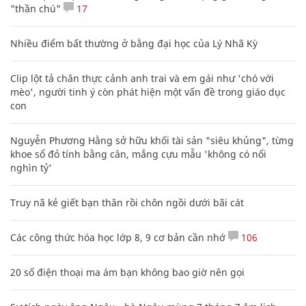
"thần chú"
17
Nhiều điểm bất thường ở bằng đại học của Lý Nhã Kỳ
Clip lột tả chân thực cảnh anh trai và em gái như 'chó với
mèo', người tinh ý còn phát hiện một vấn đề trong giáo dục
con
Nguyễn Phương Hằng sở hữu khối tài sản "siêu khủng", từng
khoe sổ đỏ tính bằng cân, mắng cựu mẫu 'không có nổi
nghìn tỷ'
Truy nã kẻ giết bạn thân rồi chôn ngồi dưới bãi cát
Các công thức hóa học lớp 8, 9 cơ bản cần nhớ
106
20 số điện thoại ma ám bạn không bao giờ nên gọi