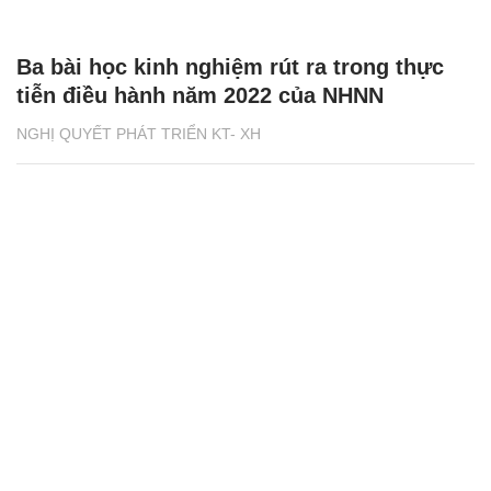
Ba bài học kinh nghiệm rút ra trong thực
tiễn điều hành năm 2022 của NHNN
NGHỊ QUYẾT PHÁT TRIỂN KT- XH