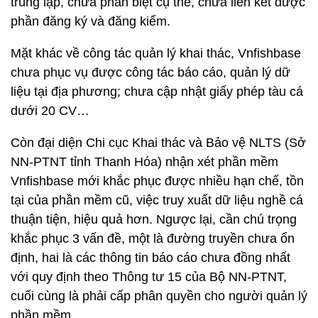
trùng lặp, chưa phân biệt cụ thể, chưa liên kết được
phần đăng ký và đăng kiểm.
Mặt khác về công tác quản lý khai thác, Vnfishbase
chưa phục vụ được công tác báo cáo, quản lý dữ
liệu tại địa phương; chưa cập nhật giấy phép tàu cá
dưới 20 CV…
Còn đại diện Chi cục Khai thác và Bảo vệ NLTS (Sở
NN-PTNT tỉnh Thanh Hóa) nhận xét phần mềm
Vnfishbase mới khắc phục được nhiều hạn chế, tồn
tại của phần mềm cũ, việc truy xuất dữ liệu nghề cá
thuận tiện, hiệu quả hơn. Ngược lại, cần chú trọng
khắc phục 3 vấn đề, một là đường truyền chưa ổn
định, hai là các thông tin báo cáo chưa đồng nhất
với quy định theo Thông tư 15 của Bộ NN-PTNT,
cuối cùng là phải cấp phân quyền cho người quản lý
phần mềm.