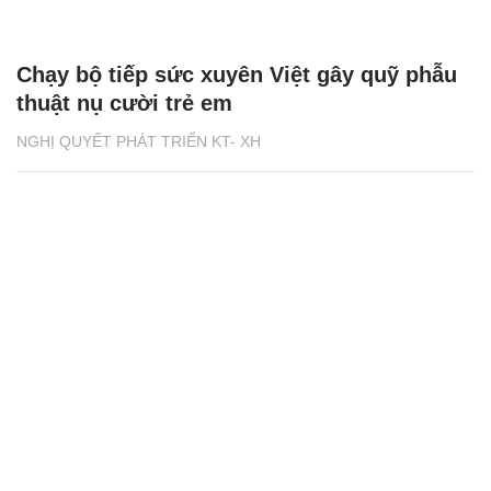
Chạy bộ tiếp sức xuyên Việt gây quỹ phẫu
thuật nụ cười trẻ em
NGHỊ QUYẾT PHÁT TRIỂN KT- XH