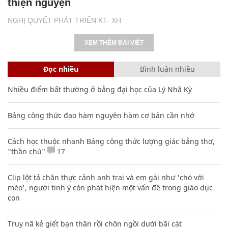
thiện nguyện
NGHỊ QUYẾT PHÁT TRIỂN KT- XH
XEM THÊM BÀI VIẾT
Đọc nhiều
Bình luận nhiều
Nhiều điểm bất thường ở bằng đại học của Lý Nhã Kỳ
Bảng công thức đạo hàm nguyên hàm cơ bản cần nhớ
Cách học thuộc nhanh Bảng công thức lượng giác bằng thơ,
"thần chú"
17
Clip lột tả chân thực cảnh anh trai và em gái như 'chó với
mèo', người tinh ý còn phát hiện một vấn đề trong giáo dục
con
Truy nã kẻ giết bạn thân rồi chôn ngồi dưới bãi cát