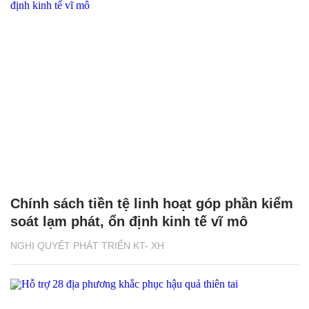
Chính sách tiền tệ linh hoạt góp phần kiểm
soát lạm phát, ổn định kinh tế vĩ mô
NGHỊ QUYẾT PHÁT TRIỂN KT- XH