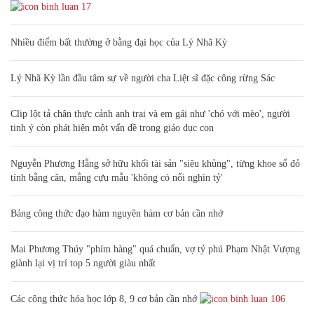
17
Nhiều điểm bất thường ở bằng đại học của Lý Nhã Kỳ
Lý Nhã Kỳ lần đầu tâm sự về người cha Liệt sĩ đặc công rừng Sác
Clip lột tả chân thực cảnh anh trai và em gái như 'chó với mèo', người
tinh ý còn phát hiện một vấn đề trong giáo dục con
Nguyễn Phương Hằng sở hữu khối tài sản "siêu khủng", từng khoe sổ đỏ
tính bằng cân, mắng cựu mẫu 'không có nổi nghìn tỷ'
Bảng công thức đạo hàm nguyên hàm cơ bản cần nhớ
Mai Phương Thúy "phím hàng" quá chuẩn, vợ tỷ phú Phạm Nhật Vượng
giành lại vị trí top 5 người giàu nhất
Các công thức hóa học lớp 8, 9 cơ bản cần nhớ
106