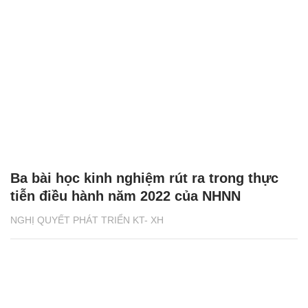
Ba bài học kinh nghiệm rút ra trong thực
tiễn điều hành năm 2022 của NHNN
NGHỊ QUYẾT PHÁT TRIỂN KT- XH