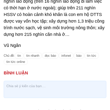
nghìn lao động (trên 16 nghìn lao động đi làm việc
có thời hạn ở nước ngoài); giúp trên 211 nghìn
HSSV có hoàn cảnh khó khăn là con em hộ DTTS
được vay vốn học tập; xây dựng hơn 1,3 triệu công
trình nước sạch, vệ sinh môi trường nông thôn; xây
dựng hơn 215 nghìn căn nhà ở…
Vũ Ngân
Chủ đề:
tin
tin nhanh
đọc báo
infonet
báo
tin tức
tin tức online