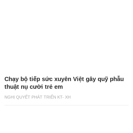
Chạy bộ tiếp sức xuyên Việt gây quỹ phẫu
thuật nụ cười trẻ em
NGHỊ QUYẾT PHÁT TRIỂN KT- XH