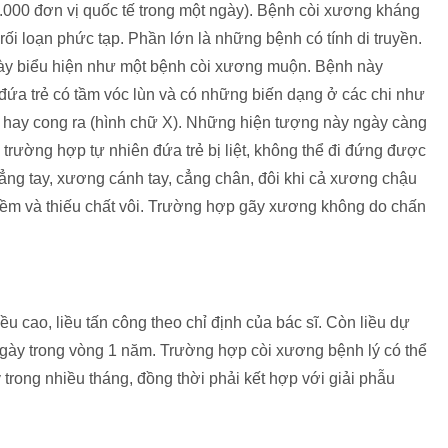
1.000 đơn vị quốc tế trong một ngày). Bệnh còi xương kháng
rối loạn phức tạp. Phần lớn là những bệnh có tính di truyền.
ày biểu hiện như một bệnh còi xương muộn. Bệnh này
, đứa trẻ có tầm vóc lùn và có những biến dạng ở các chi như
, hay cong ra (hình chữ X). Những hiện tượng này ngày càng
trường hợp tự nhiên đứa trẻ bị liệt, không thể đi đứng được
ẳng tay, xương cánh tay, cẳng chân, đôi khi cả xương chậu
mềm và thiếu chất vôi. Trường hợp gãy xương không do chấn
ều cao, liều tấn công theo chỉ định của bác sĩ. Còn liều dự
ngày trong vòng 1 năm. Trường hợp còi xương bệnh lý có thể
 trong nhiều tháng, đồng thời phải kết hợp với giải phẫu