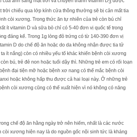
ại của ánh sáng mặt trời và chuyển thành vitamin D
được
3
 trời chiếu qua lớp kính cửa thông thường sẽ bị cản mất tia
h còi xương. Trong thức ăn tự nhiên của trẻ còn bú chỉ
 ít vitamin D và sữa bò chỉ có 5-40 đơn vị quốc tế trong
ông đáng kể. Trong 1g lòng đỏ trứng có từ 140-390 đơn vị
itamin D do chế độ ăn hoặc do da không nhận được tia tử
a ít nắng) còn có nhiều yếu tố khác khiến bệnh còi xương
còn bú, trẻ đẻ non hoặc tuổi dậy thì. Những trẻ em có rối loạn
, bệnh đại tiện mỡ hoặc bệnh xơ nang có thể mắc bệnh còi
anxi hoặc không hấp thu được cả hai loại này. Ở những trẻ
 bệnh còi xương cũng có thể xuất hiện vì nó không có năng
rong chế độ ăn hằng ngày trở nên hiếm, nhất là các nước
h còi xương hiện nay là do nguồn gốc nội sinh tức là kháng