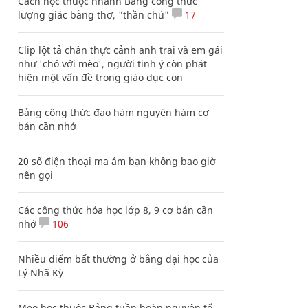
Cách học thuộc nhanh Bảng công thức
lượng giác bằng thơ, "thần chú"
17
Clip lột tả chân thực cảnh anh trai và em gái
như 'chó với mèo', người tinh ý còn phát
hiện một vấn đề trong giáo dục con
Bảng công thức đạo hàm nguyên hàm cơ
bản cần nhớ
20 số điện thoại ma ám bạn không bao giờ
nên gọi
Các công thức hóa học lớp 8, 9 cơ bản cần
nhớ
106
Nhiều điểm bất thường ở bằng đại học của
Lý Nhã Kỳ
Mẹo học thuộc Bảng tuần hoàn nguyên tố