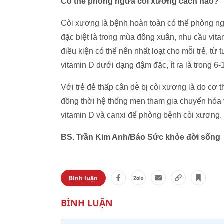
Có thể phòng ngừa còi xương cách nào?
Còi xương là bệnh hoàn toàn có thể phòng ng
đặc biệt là trong mùa đông xuân, nhu cầu vit
điều kiện có thể nên nhất loạt cho mỗi trẻ, từ 
vitamin D dưới dạng đậm đặc, ít ra là trong 6-
Với trẻ đẻ thấp cân dễ bị còi xương là do cơ t
đồng thời hệ thống men tham gia chuyển hóa 
vitamin D và canxi để phòng bệnh còi xương.
BS. Trần Kim Anh/Báo Sức khỏe đời sống
Bình luận