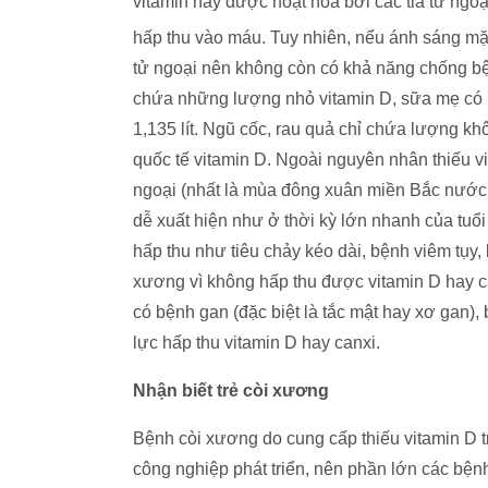
vitamin này được hoạt hoá bởi các tia tử ngo
hấp thu vào máu. Tuy nhiên, nếu ánh sáng mặt
tử ngoại nên không còn có khả năng chống bện
chứa những lượng nhỏ vitamin D, sữa mẹ có rất
1,135 lít. Ngũ cốc, rau quả chỉ chứa lượng kh
quốc tế vitamin D. Ngoài nguyên nhân thiếu v
ngoại (nhất là mùa đông xuân miền Bắc nước t
dễ xuất hiện như ở thời kỳ lớn nhanh của tuổi 
hấp thu như tiêu chảy kéo dài, bệnh viêm tụy
xương vì không hấp thu được vitamin D hay c
có bệnh gan (đặc biệt là tắc mật hay xơ gan),
lực hấp thu vitamin D hay canxi.
Nhận biết trẻ còi xương
Bệnh còi xương do cung cấp thiếu vitamin D t
công nghiệp phát triển, nên phần lớn các bện