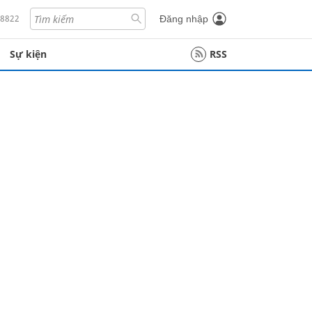
18822
Đăng nhập
Sự kiện
RSS