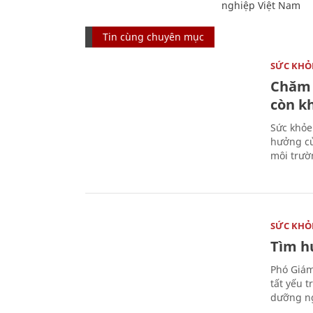
nghiệp Việt Nam
Tin cùng chuyên mục
SỨC KHỎ
Chăm 
còn k
Sức khỏe
hưởng củ
môi trườ
SỨC KHỎ
Tìm hư
Phó Giám
tất yếu 
dưỡng ng