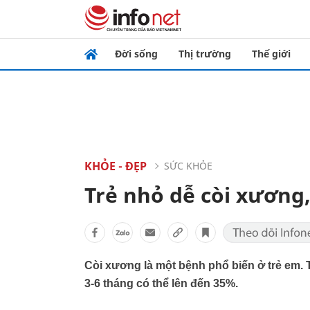
Đời sống
Thị trường
Thế giới
KHỎE - ĐẸP
SỨC KHỎE
Trẻ nhỏ dễ còi xương
Còi xương là một bệnh phổ biến ở trẻ em. 
3-6 tháng có thể lên đến 35%.