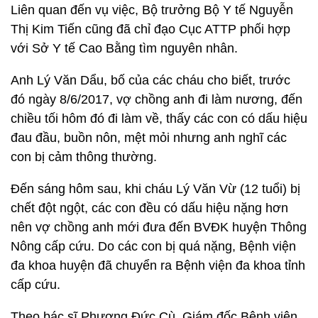
Liên quan đến vụ việc, Bộ trưởng Bộ Y tế Nguyễn
Thị Kim Tiến cũng đã chỉ đạo Cục ATTP phối hợp
với Sở Y tế Cao Bằng tìm nguyên nhân.
Anh Lý Văn Dẩu, bố của các cháu cho biết, trước
đó ngày 8/6/2017, vợ chồng anh đi làm nương, đến
chiều tối hôm đó đi làm về, thấy các con có dấu hiệu
đau đầu, buồn nôn, mệt mỏi nhưng anh nghĩ các
con bị cảm thông thường.
Đến sáng hôm sau, khi cháu Lý Văn Vừ (12 tuổi) bị
chết đột ngột, các con đều có dấu hiệu nặng hơn
nên vợ chồng anh mới đưa đến BVĐK huyện Thông
Nông cấp cứu. Do các con bị quá nặng, Bệnh viện
đa khoa huyện đã chuyển ra Bệnh viện đa khoa tỉnh
cấp cứu.
Theo bác sĩ Phương Đức Cù, Giám đốc Bệnh viện