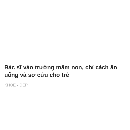
Bác sĩ vào trường mầm non, chỉ cách ăn
uống và sơ cứu cho trẻ
KHỎE - ĐẸP