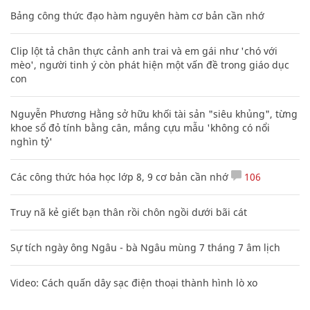
Bảng công thức đạo hàm nguyên hàm cơ bản cần nhớ
Clip lột tả chân thực cảnh anh trai và em gái như 'chó với
mèo', người tinh ý còn phát hiện một vấn đề trong giáo dục
con
Nguyễn Phương Hằng sở hữu khối tài sản "siêu khủng", từng
khoe sổ đỏ tính bằng cân, mắng cựu mẫu 'không có nổi
nghìn tỷ'
Các công thức hóa học lớp 8, 9 cơ bản cần nhớ
106
Truy nã kẻ giết bạn thân rồi chôn ngồi dưới bãi cát
Sự tích ngày ông Ngâu - bà Ngâu mùng 7 tháng 7 âm lịch
Video: Cách quấn dây sạc điện thoại thành hình lò xo