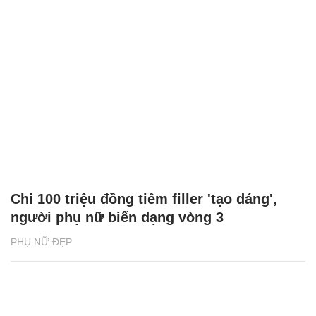
Chi 100 triệu đồng tiêm filler 'tạo dáng',
người phụ nữ biến dạng vòng 3
PHỤ NỮ ĐẸP