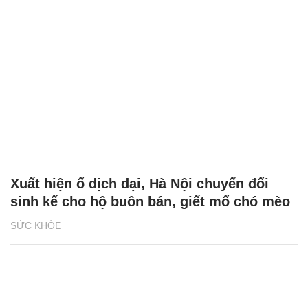
Xuất hiện ổ dịch dại, Hà Nội chuyển đổi
sinh kế cho hộ buôn bán, giết mổ chó mèo
SỨC KHỎE