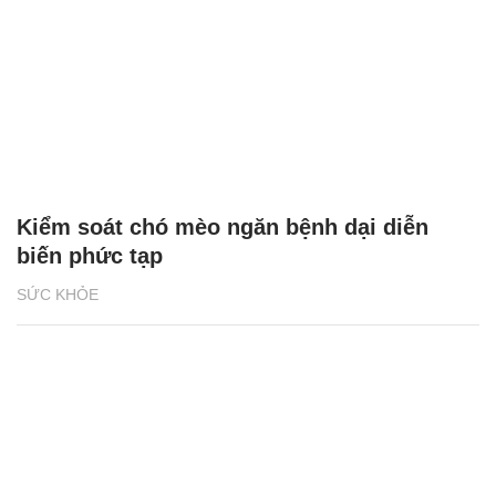
Kiểm soát chó mèo ngăn bệnh dại diễn
biến phức tạp
SỨC KHỎE