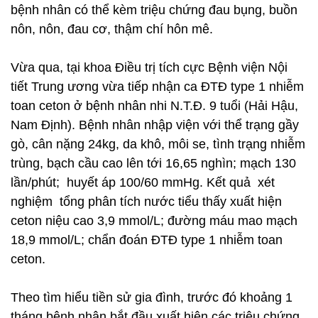
bệnh nhân có thể kèm triệu chứng đau bụng, buồn
nôn, nôn, đau cơ, thậm chí hôn mê.
Vừa qua, tại khoa Điều trị tích cực Bệnh viện Nội
tiết Trung ương vừa tiếp nhận ca ĐTĐ type 1 nhiễm
toan ceton ở bệnh nhân nhi N.T.Đ. 9 tuổi (Hải Hậu,
Nam Định). Bệnh nhân nhập viện với thể trạng gầy
gò, cân nặng 24kg, da khô, môi se, tình trạng nhiễm
trùng, bạch cầu cao lên tới 16,65 nghìn; mạch 130
lần/phút; huyết áp 100/60 mmHg. Kết quả xét
nghiệm tổng phân tích nước tiểu thấy xuất hiện
ceton niệu cao 3,9 mmol/L; đường máu mao mạch
18,9 mmol/L; chẩn đoán ĐTĐ type 1 nhiễm toan
ceton.
Theo tìm hiểu tiền sử gia đình, trước đó khoảng 1
tháng bệnh nhân bắt đầu xuất hiện các triệu chứng