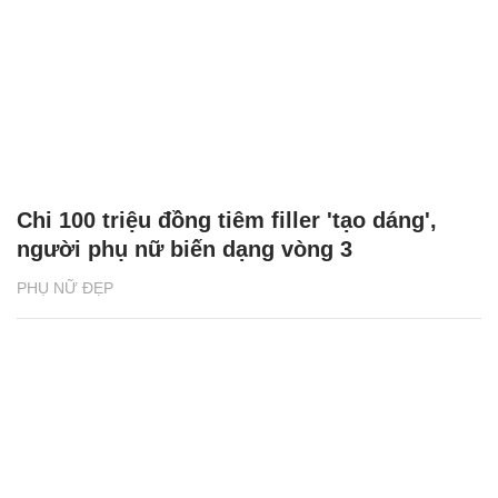
Chi 100 triệu đồng tiêm filler 'tạo dáng',
người phụ nữ biến dạng vòng 3
PHỤ NỮ ĐẸP