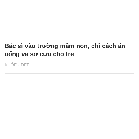
Bác sĩ vào trường mầm non, chỉ cách ăn
uống và sơ cứu cho trẻ
KHỎE - ĐẸP