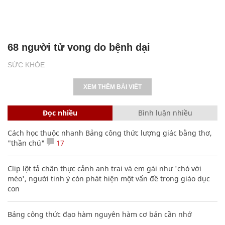
68 người tử vong do bệnh dại
SỨC KHỎE
XEM THÊM BÀI VIẾT
Đọc nhiều
Bình luận nhiều
Cách học thuộc nhanh Bảng công thức lượng giác bằng thơ,
"thần chú"
17
Clip lột tả chân thực cảnh anh trai và em gái như 'chó với
mèo', người tinh ý còn phát hiện một vấn đề trong giáo dục
con
Bảng công thức đạo hàm nguyên hàm cơ bản cần nhớ