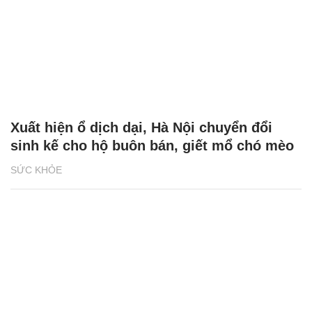
Xuất hiện ổ dịch dại, Hà Nội chuyển đổi
sinh kế cho hộ buôn bán, giết mổ chó mèo
SỨC KHỎE