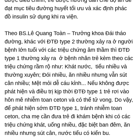
được điều chỉnh, trẻ được hướng dẫn chế độ ăn để
đạt mục tiêu đường huyết tối ưu và xác định phác
đồ insulin sử dụng khi ra viện.
Theo BS.Lê Quang Toàn – Trưởng khoa Đái tháo
đường, khác với ĐTĐ type 2 thường xảy ra ở người
bệnh lớn tuổi với các triệu chứng âm thầm thì ĐTĐ
type 1 thường xảy ra ở bệnh nhân trẻ kèm theo các
triệu chứng rầm rộ như: Khát nước, tiểu nhiều và
thường xuyên; Đói nhiều, ăn nhiều nhưng vẫn sút
cân nhiều; Mệt mỏi dễ cáu kỉnh... Nếu không được
phát hiện và điều trị kịp thời ĐTĐ type 1 trẻ rơi vào
hôn mê nhiễm toan ceton và có thể tử vong. Do vậy,
để phát hiện sớm ĐTĐ type 1, tránh nhiễm toan
ceton, cha mẹ cần đưa trẻ đi khám bệnh khi có các
triệu chứng khát, uống nhiều, đặc biệt ban đêm, ăn
nhiều nhưng sút cân, nước tiểu có kiến bu.