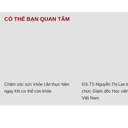
CÓ THỂ BẠN QUAN TÂM
Chăm sóc sức khỏe cần thực hiện
GS.TS Nguyễn Thị Lan ti
ngay khi cơ thể còn khỏe
chức Giám đốc Học viện
Việt Nam