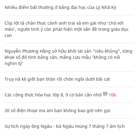
Nhiều điểm bất thường ở bằng đại học của Lý Nhã Kỳ
Clip lột tả chân thực cảnh anh trai và em gái như 'chó với
mèo', người tinh ý còn phát hiện một vấn đề trong giáo dục
con
Nguyễn Phương Hằng sở hữu khối tài sản "siêu khủng", từng
khoe sổ đỏ tính bằng cân, mắng cựu mẫu 'không có nổi
nghìn tỷ'
Truy nã kẻ giết bạn thân rồi chôn ngồi dưới bãi cát
Các công thức hóa học lớp 8, 9 cơ bản cần nhớ
106
20 số điện thoại ma ám bạn không bao giờ nên gọi
Sự tích ngày ông Ngâu - bà Ngâu mùng 7 tháng 7 âm lịch