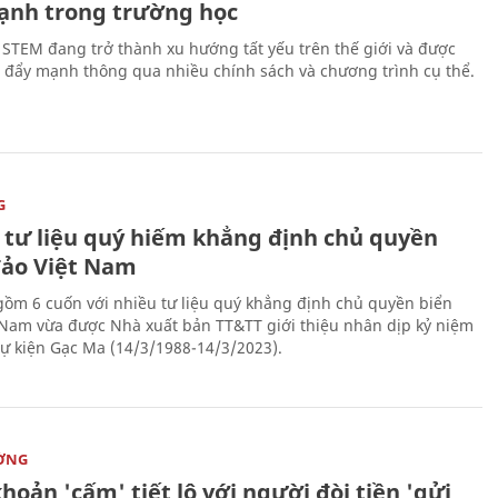
ạnh trong trường học
 STEM đang trở thành xu hướng tất yếu trên thế giới và được
 đẩy mạnh thông qua nhiều chính sách và chương trình cụ thể.
G
 tư liệu quý hiếm khẳng định chủ quyền
đảo Việt Nam
gồm 6 cuốn với nhiều tư liệu quý khẳng định chủ quyền biển
 Nam vừa được Nhà xuất bản TT&TT giới thiệu nhân dịp kỷ niệm
ự kiện Gạc Ma (14/3/1988-14/3/2023).
ỜNG
hoản 'cấm' tiết lộ với người đòi tiền 'gửi