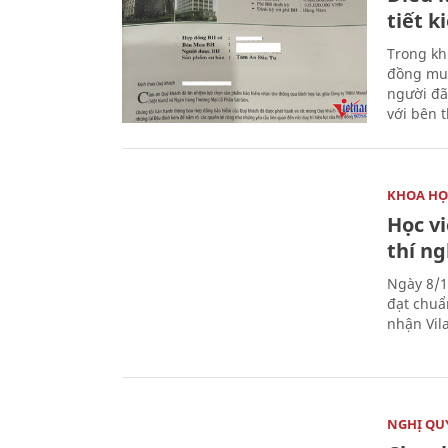
tiết 
Trong kh
đồng mua
người đã
với bên 
KHOA HỌ
Học v
thí n
Ngày 8/1
đạt chuẩ
nhận Vila
NGHỊ QUY