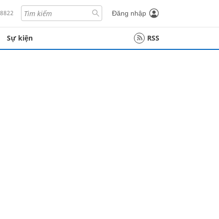
18822
Đăng nhập
Sự kiện
RSS