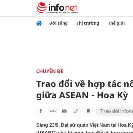
Đời sống
Thị trường
Thế giới
CHUYÊN ĐỀ
Trao đổi về hợp tác 
giữa ASEAN - Hoa Kỳ
Sáng 23/9, Đại sứ quán Việt Nam tại Hoa
(USABC) chủ trì cuộc trao đổi về hợp tá