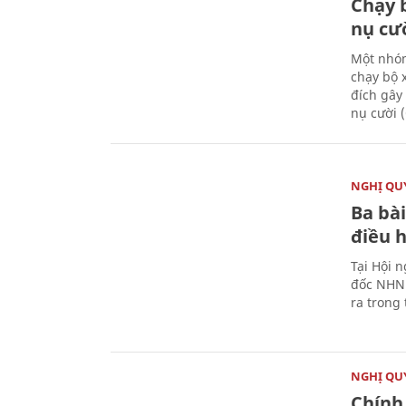
Chạy 
nụ cư
Một nhóm
chạy bộ 
đích gây
nụ cười 
NGHỊ QUY
Ba bài
điều 
Tại Hội 
đốc NHNN
ra trong
NGHỊ QUY
Chính 