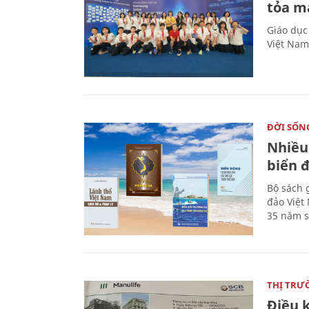
tỏa m
Giáo dục
Việt Nam
ĐỜI SỐN
Nhiều
biển 
Bộ sách 
đảo Việt
35 năm s
THỊ TRƯ
Điều k