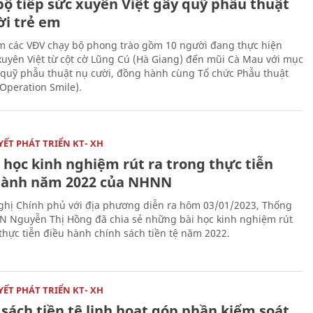
bộ tiếp sức xuyên Việt gây quỹ phẫu thuật
ời trẻ em
 các VĐV chạy bộ phong trào gồm 10 người đang thực hiện
xuyên Việt từ cột cờ Lũng Cú (Hà Giang) đến mũi Cà Mau với mục
 quỹ phẫu thuật nụ cười, đồng hành cùng Tổ chức Phẫu thuật
(Operation Smile).
ẾT PHÁT TRIỂN KT- XH
 học kinh nghiệm rút ra trong thực tiễn
hành năm 2022 của NHNN
nghị Chính phủ với địa phương diễn ra hôm 03/01/2023, Thống
 Nguyễn Thị Hồng đã chia sẻ những bài học kinh nghiệm rút
 thực tiễn điều hành chính sách tiền tệ năm 2022.
ẾT PHÁT TRIỂN KT- XH
sách tiền tệ linh hoạt góp phần kiểm soát