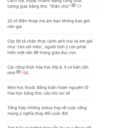
Cách học thuộc nhanh Bảng công thức
lượng giác bằng thơ, "thần chú"
17
20 số điện thoại ma ám bạn không bao giờ
nên gọi
Clip lột tả chân thực cảnh anh trai và em gái
như 'chó với mèo', người tinh ý còn phát
hiện một vấn đề trong giáo dục con
Các công thức hóa học lớp 8, 9 cơ bản cần
nhớ
106
Mẹo học thuộc Bảng tuần hoàn nguyên tố
hóa học bằng thơ, câu nói vui vẻ
Tổng hợp những status hay về cuộc sống
mang ý nghĩa thay đổi cuộc đời
Tìm hiểu tư tưởng Nguyễn Du qua đoạn kết