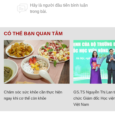
CÓ THỂ BẠN QUAN TÂM
Chăm sóc sức khỏe cần thực hiện
GS.TS Nguyễn Thị Lan ti
ngay khi cơ thể còn khỏe
chức Giám đốc Học viện
Việt Nam