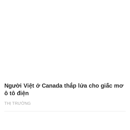
Người Việt ở Canada thắp lửa cho giấc mơ
ô tô điện
THỊ TRƯỜNG