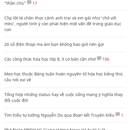
"thần chú"
17
Clip lột tả chân thực cảnh anh trai và em gái như 'chó với
mèo', người tinh ý còn phát hiện một vấn đề trong giáo dục
con
20 số điện thoại ma ám bạn không bao giờ nên gọi
Các công thức hóa học lớp 8, 9 cơ bản cần nhớ
106
Mẹo học thuộc Bảng tuần hoàn nguyên tố hóa học bằng thơ,
câu nói vui vẻ
Tổng hợp những status hay về cuộc sống mang ý nghĩa thay
đổi cuộc đời
Tìm hiểu tư tưởng Nguyễn Du qua đoạn kết Truyện Kiều
1
Phó Đoàn ĐBQH Hà Giang Vương Ngọc Hà bị kỷ luật