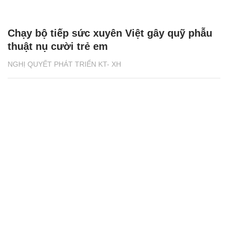
Chạy bộ tiếp sức xuyên Việt gây quỹ phẫu
thuật nụ cười trẻ em
NGHỊ QUYẾT PHÁT TRIỂN KT- XH