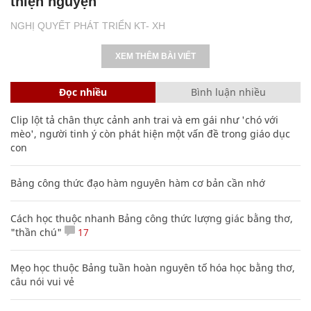
thiện nguyện
NGHỊ QUYẾT PHÁT TRIỂN KT- XH
XEM THÊM BÀI VIẾT
Đọc nhiều
Bình luận nhiều
Clip lột tả chân thực cảnh anh trai và em gái như 'chó với
mèo', người tinh ý còn phát hiện một vấn đề trong giáo dục
con
Bảng công thức đạo hàm nguyên hàm cơ bản cần nhớ
Cách học thuộc nhanh Bảng công thức lượng giác bằng thơ,
"thần chú"
17
Mẹo học thuộc Bảng tuần hoàn nguyên tố hóa học bằng thơ,
câu nói vui vẻ