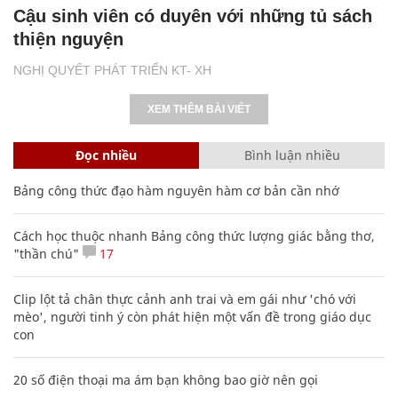
Cậu sinh viên có duyên với những tủ sách
thiện nguyện
NGHỊ QUYẾT PHÁT TRIỂN KT- XH
XEM THÊM BÀI VIẾT
Đọc nhiều
Bình luận nhiều
Bảng công thức đạo hàm nguyên hàm cơ bản cần nhớ
Cách học thuộc nhanh Bảng công thức lượng giác bằng thơ,
"thần chú"
17
Clip lột tả chân thực cảnh anh trai và em gái như 'chó với
mèo', người tinh ý còn phát hiện một vấn đề trong giáo dục
con
20 số điện thoại ma ám bạn không bao giờ nên gọi