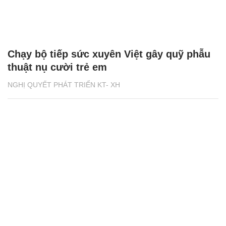
Chạy bộ tiếp sức xuyên Việt gây quỹ phẫu
thuật nụ cười trẻ em
NGHỊ QUYẾT PHÁT TRIỂN KT- XH