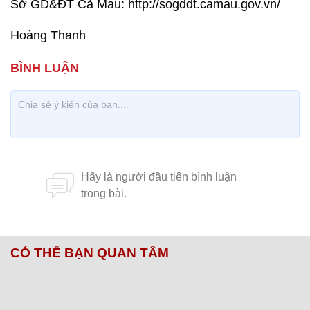
Sở GD&ĐT Cà Mau: http://sogddt.camau.gov.vn/
Hoàng Thanh
CÓ THỂ BẠN QUAN TÂM