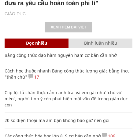
đưa ra yêu cầu hoàn toàn phi lí"
GIÁO DỤC
XEM THÊM BÀI VIẾT
Đọc nhiều
Bình luận nhiều
Bảng công thức đạo hàm nguyên hàm cơ bản cần nhớ
Cách học thuộc nhanh Bảng công thức lượng giác bằng thơ,
"thần chú"
17
Clip lột tả chân thực cảnh anh trai và em gái như 'chó với
mèo', người tinh ý còn phát hiện một vấn đề trong giáo dục
con
20 số điện thoại ma ám bạn không bao giờ nên gọi
Các công thức hóa học lớp 8, 9 cơ bản cần nhớ
106