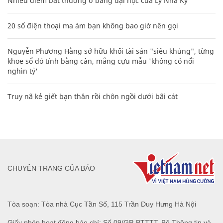
Nhiều điểm bất thường ở bằng đại học của Lý Nhã Kỳ
20 số điện thoại ma ám bạn không bao giờ nên gọi
Nguyễn Phương Hằng sở hữu khối tài sản "siêu khủng", từng
khoe sổ đỏ tính bằng cân, mắng cựu mẫu 'không có nổi
nghìn tỷ'
Truy nã kẻ giết bạn thân rồi chôn ngồi dưới bãi cát
CHUYÊN TRANG CỦA BÁO
Tòa soạn: Tòa nhà Cục Tần Số, 115 Trần Duy Hưng Hà Nội
Giấy phép hoạt động báo chí: Số 09/GP-BTTTT, Bộ Thông tin và