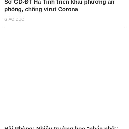
Sở GD-ĐT Hà Tĩnh triển khai phương án
phòng, chống virut Corona
GIÁO DỤC
Hải Phòng: Nhiều trường học "nhắc nhở"