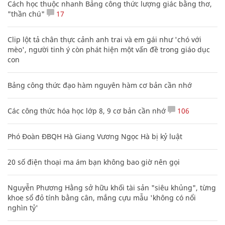
Cách học thuộc nhanh Bảng công thức lượng giác bằng thơ,
"thần chú"
17
Clip lột tả chân thực cảnh anh trai và em gái như 'chó với
mèo', người tinh ý còn phát hiện một vấn đề trong giáo dục
con
Bảng công thức đạo hàm nguyên hàm cơ bản cần nhớ
Các công thức hóa học lớp 8, 9 cơ bản cần nhớ
106
Phó Đoàn ĐBQH Hà Giang Vương Ngọc Hà bị kỷ luật
20 số điện thoại ma ám bạn không bao giờ nên gọi
Nguyễn Phương Hằng sở hữu khối tài sản "siêu khủng", từng
khoe sổ đỏ tính bằng cân, mắng cựu mẫu 'không có nổi
nghìn tỷ'