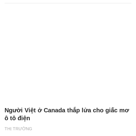
Người Việt ở Canada thắp lửa cho giấc mơ
ô tô điện
THỊ TRƯỜNG