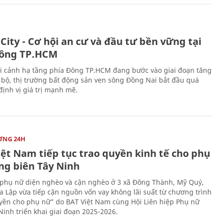
City - Cơ hội an cư và đầu tư bền vững tại
ông TP.HCM
i cảnh hạ tầng phía Đông TP.HCM đang bước vào giai đoạn tăng
 bộ, thị trường bất động sản ven sông Đồng Nai bắt đầu quá
 định vị giá trị mạnh mẽ.
ỜNG 24H
iệt Nam tiếp tục trao quyền kinh tế cho phụ
ng biên Tây Ninh
phụ nữ diện nghèo và cận nghèo ở 3 xã Đông Thành, Mỹ Quý,
 Lập vừa tiếp cận nguồn vốn vay không lãi suất từ chương trình
yền cho phụ nữ” do BAT Việt Nam cùng Hội Liên hiệp Phụ nữ
Ninh triển khai giai đoạn 2025-2026.