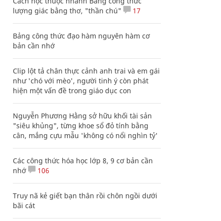
Cách học thuộc nhanh Bảng công thức
lượng giác bằng thơ, "thần chú"
17
Bảng công thức đạo hàm nguyên hàm cơ
bản cần nhớ
Clip lột tả chân thực cảnh anh trai và em gái
như 'chó với mèo', người tinh ý còn phát
hiện một vấn đề trong giáo dục con
Nguyễn Phương Hằng sở hữu khối tài sản
"siêu khủng", từng khoe sổ đỏ tính bằng
cân, mắng cựu mẫu 'không có nổi nghìn tỷ'
Các công thức hóa học lớp 8, 9 cơ bản cần
nhớ
106
Truy nã kẻ giết bạn thân rồi chôn ngồi dưới
bãi cát