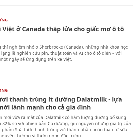
ỜNG
 Việt ở Canada thắp lửa cho giấc mơ ô tô
 thí nghiệm nhỏ ở Sherbrooke (Canada), những nhà khoa học
lặng lẽ nghiên cứu pin, thuật toán và AI cho ô tô điện – với
 một ngày sẽ ứng dụng trên xe Việt.
ỜNG
ươi thanh trùng ít đường Dalatmilk - lựa
mới lành mạnh cho cả gia đình
 mới vừa ra mắt của Dalatmilk có hàm lượng đường bổ sung
 32% so với phiên bản Có đường, giữ nguyên những giá trị của
 phẩm Sữa tươi thanh trùng với thành phần hoàn toàn từ sữa
 nguyên, hương vị thơm ngon đặc trưng.