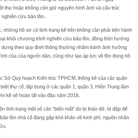
ệt thự hoặc không còn giữ nguyên hình ảnh và cấu trúc
c nghiên cứu bảo tồn.
 những hồ sơ có tình trạng kể trên không cần phải tiến hành
loại khỏi chương trình nghiên cứu bảo tồn, đồng thời hướng
ây dựng theo quy định thông thường nhằm tránh ảnh hưởng
trình của của người dân, cũng như tạo áp lực về tồn đọng hồ
uộc Sở Quy hoạch Kiến trúc TPHCM, thống kê của các quận
biệt thự cổ, tập trung ở các quận 1, quận 3. Hiện Trung tâm
iểm kê sẽ hoàn tất vào đầu năm 2016.
ện tình trạng một số căn “biến mất” do bị tháo dỡ, bị đập để
c bảo tồn nhà cổ đang gặp khó khăn về kinh phí, nguồn nhân
ữu.