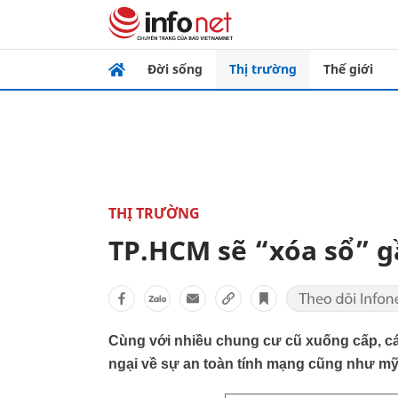
Đời sống
Thị trường
Thế giới
THỊ TRƯỜNG
TP.HCM sẽ “xóa sổ” gầ
Cùng với nhiều chung cư cũ xuống cấp, các
ngại về sự an toàn tính mạng cũng như m