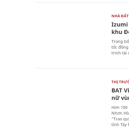
NHÀ ĐẤT
Izumi 
khu Đ
Trong bố
tốc đồng
trình tái
THỊ TRƯ
BAT V
nữ vù
Hơn 100 
Nhơn Hòa
“Trao qu
tỉnh Tây 