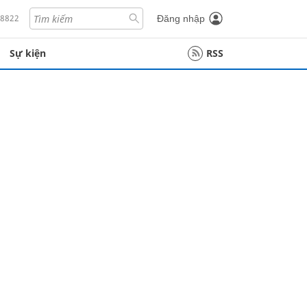
18822
Đăng nhập
Sự kiện
RSS