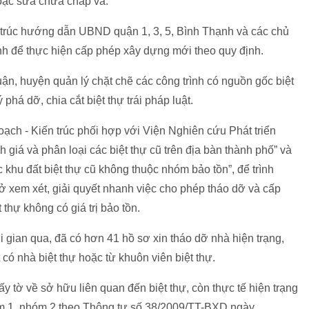
hoặc sữa chữa chắp vá.
rúc hướng dẫn UBND quận 1, 3, 5, Bình Thạnh và các chủ
rình để thực hiện cấp phép xây dựng mới theo quy định.
, huyện quản lý chặt chẽ các công trình có nguồn gốc biệt
phá dỡ, chia cắt biệt thự trái pháp luật.
ch - Kiến trúc phối hợp với Viện Nghiên cứu Phát triển
 giá và phân loại các biệt thự cũ trên địa bàn thành phố” và
c khu đất biệt thự cũ không thuộc nhóm bảo tồn”, để trình
xem xét, giải quyết nhanh việc cho phép tháo dỡ và cấp
thự không có giá trị bảo tồn.
 gian qua, đã có hơn 41 hồ sơ xin tháo dỡ nhà hiện trạng,
 có nhà biệt thự hoặc từ khuôn viên biệt thự.
y tờ về sở hữu liên quan đến biệt thự, còn thực tế hiện trạng
hóm 1, nhóm 2 theo Thông tư số 38/2009/TT-BXD ngày