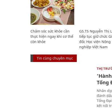
Chăm sóc sức khỏe cần
GS.TS Nguyễn Thị 
thực hiện ngay khi cơ thể
tiếp tục giữ chức 
còn khỏe
đốc Học viện Nông
nghiệp Việt Nam
Tin cùng chuyên mục
THỊ TRƯ
‘Hành 
Tổng Đ
Nhân dịp
đánh dấu
Tổng Đại
kết nối t