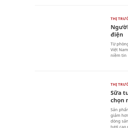
THỊ TRƯ
Người
điện
Từ phòng
Việt Nam 
niềm tin
THỊ TRƯ
Sữa t
chọn 
Sản phẩm
giảm hơn
dòng sản
tươi cao