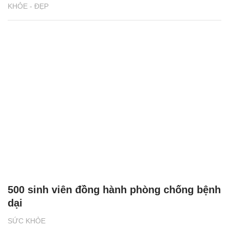
KHỎE - ĐẸP
500 sinh viên đồng hành phòng chống bệnh
dại
SỨC KHỎE