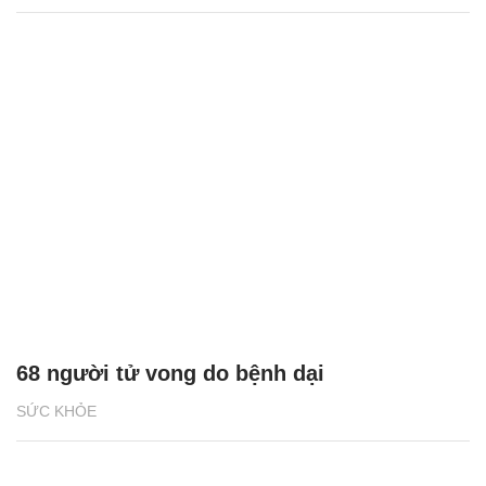
68 người tử vong do bệnh dại
SỨC KHỎE