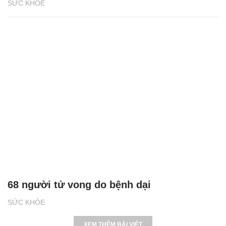
SỨC KHỎE
68 người tử vong do bệnh dại
SỨC KHỎE
XEM THÊM BÀI VIẾT