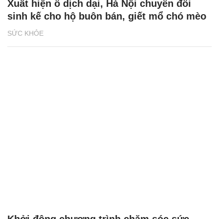
Xuất hiện ổ dịch dại, Hà Nội chuyển đổi
sinh kế cho hộ buôn bán, giết mổ chó mèo
SỨC KHỎE
Khởi động chương trình chăm sóc sức