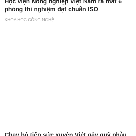
Học viện Nông nghiệp Việt Nam ra mắt 6
phòng thí nghiệm đạt chuẩn ISO
KHOA HỌC CÔNG NGHỆ
Chạy bộ tiếp sức xuyên Việt gây quỹ phẫu