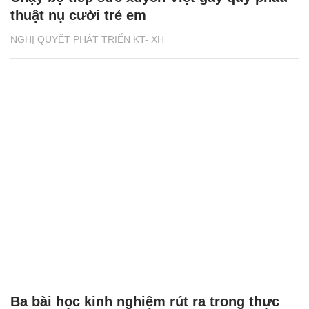
thuật nụ cười trẻ em
NGHỊ QUYẾT PHÁT TRIỂN KT- XH
Ba bài học kinh nghiệm rút ra trong thực