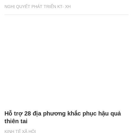
NGHỊ QUYẾT PHÁT TRIỂN KT- XH
Hỗ trợ 28 địa phương khắc phục hậu quả
thiên tai
KINH TẾ XÃ HỘI