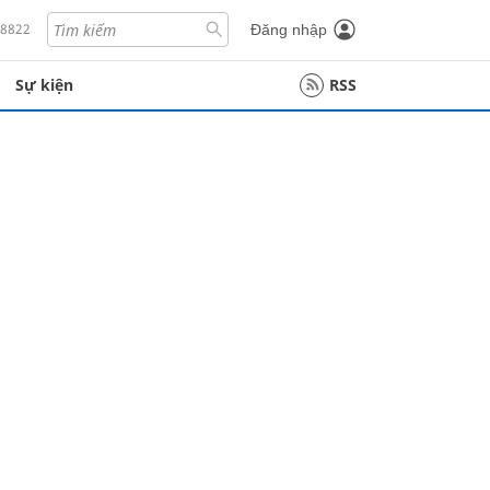
18822
Đăng nhập
Sự kiện
RSS