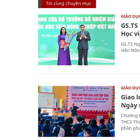
Tin cùng chuyên mục
GIÁO DỤ
GS.TS
Học v
GS.TS Ng
viện Nôn
GIÁO DỤ
Giao 
Ngày 
Chương t
THCS Thá
phần phá