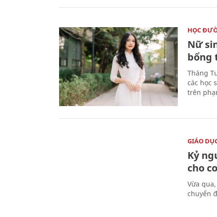
HỌC ĐƯ
Nữ si
bổng 
Tháng Tư
các học 
trên phạ
GIÁO DỤ
Kỷ ng
cho c
Vừa qua,
chuyển đ