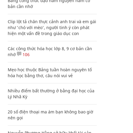
Bảng công thức đạo hàm nguyên hàm cơ
bản cần nhớ
Clip lột tả chân thực cảnh anh trai và em gái
như 'chó với mèo', người tinh ý còn phát
hiện một vấn đề trong giáo dục con
Các công thức hóa học lớp 8, 9 cơ bản cần
nhớ
106
Mẹo học thuộc Bảng tuần hoàn nguyên tố
hóa học bằng thơ, câu nói vui vẻ
Nhiều điểm bất thường ở bằng đại học của
Lý Nhã Kỳ
20 số điện thoại ma ám bạn không bao giờ
nên gọi
Nguyễn Phương Hằng sở hữu khối tài sản