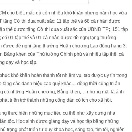
 cho biết, mặc dù còn nhiều khó khăn nhưng năm học vừa
ng Cờ thi đua xuất sắc; 11 tập thể và 68 cá nhân được
ập thể được tặng Cờ thi đua xuất sắc của UBND TP; 151 tập
; có 01 tập thể và 01 cá nhân được đề nghị tặng thưởng
n được đề nghị tặng thưởng Huân chương Lao động hạng 3,
ận Bằng khen của Thủ tướng Chính phủ và nhiều tập thể, cá
ng dạy và học tập.
ục khó khăn hoàn thành tốt nhiệm vụ, tạo được uy tín trong
o tặng các danh hiệu cao quý khác… đồng thời cũng tri ân
ông có những Huân chương, Bằng khen,… nhưng mãi là ánh
hát triển trở thành những công dân có ích cho xã hội.
rung thực hiện những mục tiêu cụ thể như xây dựng nhà
 dân tộc. Học sinh được giảng dạy và học tập bằng những
hú trọng phát triển tư duy khoa học, sáng tạo, tìm tòi, nghiên