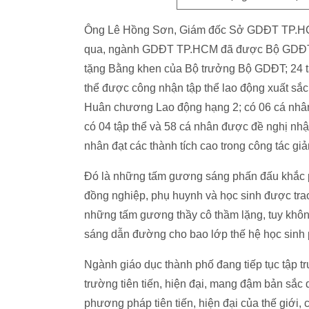
Ông Lê Hồng Sơn, Giám đốc Sở GDĐT TP.HCM
qua, ngành GDĐT TP.HCM đã được Bộ GDĐT tặ
tặng Bằng khen của Bộ trưởng Bộ GDĐT; 24 t
thể được công nhận tập thể lao động xuất sắc
Huân chương Lao động hạng 2; có 06 cá nhâ
có 04 tập thể và 58 cá nhân được đề nghị nh
nhân đạt các thành tích cao trong công tác giả
Đó là những tấm gương sáng phấn đấu khắc ph
đồng nghiệp, phụ huynh và học sinh được tra
những tấm gương thầy cô thầm lặng, tuy kh
sáng dẫn đường cho bao lớp thế hệ học sinh p
Ngành giáo dục thành phố đang tiếp tục tập t
trường tiên tiến, hiện đại, mang đậm bản sắc
phương pháp tiên tiến, hiện đại của thế giới, c