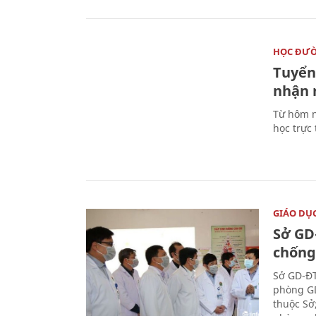
HỌC ĐƯ
Tuyển 
nhận 
Từ hôm n
học trực
GIÁO DỤ
Sở GD
chống
Sở GD-ĐT
phòng GD
thuộc Sở