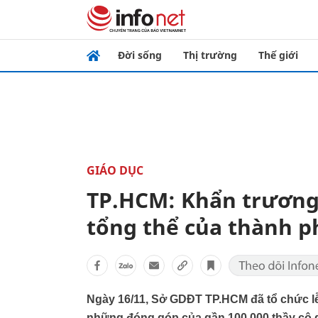
Đời sống
Thị trường
Thế giới
GIÁO DỤC
TP.HCM: Khẩn trương 
tổng thể của thành p
Ngày 16/11, Sở GDĐT TP.HCM đã tổ chức lễ
những đóng góp của gần 100.000 thầy cô gi