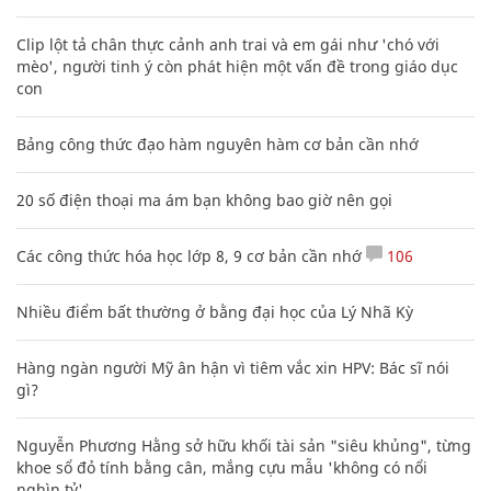
Clip lột tả chân thực cảnh anh trai và em gái như 'chó với
mèo', người tinh ý còn phát hiện một vấn đề trong giáo dục
con
Bảng công thức đạo hàm nguyên hàm cơ bản cần nhớ
20 số điện thoại ma ám bạn không bao giờ nên gọi
Các công thức hóa học lớp 8, 9 cơ bản cần nhớ
106
Nhiều điểm bất thường ở bằng đại học của Lý Nhã Kỳ
Hàng ngàn người Mỹ ân hận vì tiêm vắc xin HPV: Bác sĩ nói
gì?
Nguyễn Phương Hằng sở hữu khối tài sản "siêu khủng", từng
khoe sổ đỏ tính bằng cân, mắng cựu mẫu 'không có nổi
nghìn tỷ'