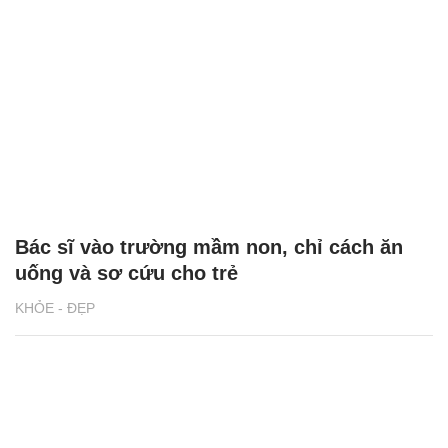
Bác sĩ vào trường mầm non, chỉ cách ăn
uống và sơ cứu cho trẻ
KHỎE - ĐẸP