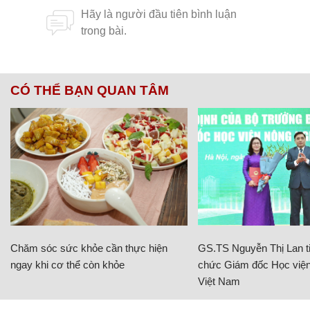
CÓ THỂ BẠN QUAN TÂM
Chăm sóc sức khỏe cần thực hiện
GS.TS Nguyễn Thị Lan ti
ngay khi cơ thể còn khỏe
chức Giám đốc Học viện
Việt Nam