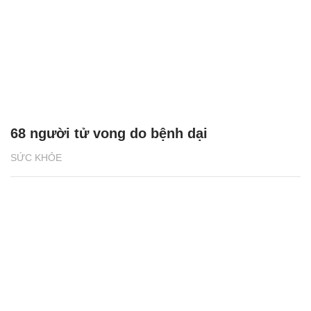
68 người tử vong do bệnh dại
SỨC KHỎE