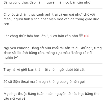
Bảng công thức đạo hàm nguyên hàm cơ bản cần nhớ
Clip lột tả chân thực cảnh anh trai và em gái như 'chó với
mèo', người tinh ý còn phát hiện một vấn đề trong giáo dục
con
Các công thức hóa học lớp 8, 9 cơ bản cần nhớ
106
Nguyễn Phương Hằng sở hữu khối tài sản "siêu khủng", từng
khoe sổ đỏ tính bằng cân, mắng cựu mẫu 'không có nổi
nghìn tỷ'
Truy nã kẻ giết bạn thân rồi chôn ngồi dưới bãi cát
20 số điện thoại ma ám bạn không bao giờ nên gọi
Mẹo học thuộc Bảng tuần hoàn nguyên tố hóa học bằng thơ,
câu nói vui vẻ