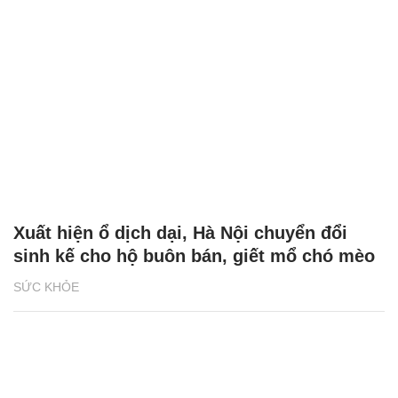
Xuất hiện ổ dịch dại, Hà Nội chuyển đổi
sinh kế cho hộ buôn bán, giết mổ chó mèo
SỨC KHỎE