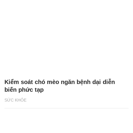
Kiểm soát chó mèo ngăn bệnh dại diễn
biến phức tạp
SỨC KHỎE