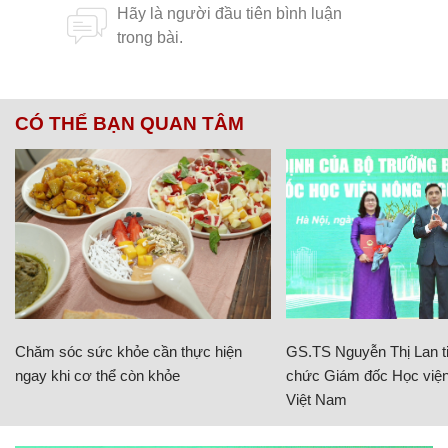
CÓ THỂ BẠN QUAN TÂM
Chăm sóc sức khỏe cần thực hiện
GS.TS Nguyễn Thị Lan ti
ngay khi cơ thể còn khỏe
chức Giám đốc Học viện
Việt Nam