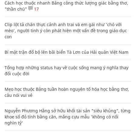
Cách học thuộc nhanh Bảng công thức lượng giác bằng thơ,
"thần chú"
17
Clip lột tả chân thực cảnh anh trai và em gái như 'chó với
mèo', người tinh ý còn phát hiện một vấn đề trong giáo dục
con
Bí mật trận đổ bộ lên bãi biển Tà Lơn của Hải quân Việt Nam
Tổng hợp những status hay về cuộc sống mang ý nghĩa thay
đổi cuộc đời
Mẹo học thuộc Bảng tuần hoàn nguyên tố hóa học bằng thơ,
câu nói vui vẻ
Nguyễn Phương Hằng sở hữu khối tài sản "siêu khủng", từng
khoe sổ đỏ tính bằng cân, mắng cựu mẫu 'không có nổi
nghìn tỷ'