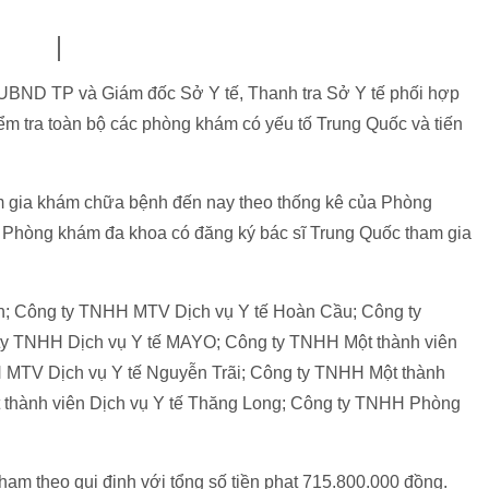
 UBND TP và Giám đốc Sở Y tế, Thanh tra Sở Y tế phối hợp
ểm tra toàn bộ các phòng khám có yếu tố Trung Quốc và tiến
m gia khám chữa bệnh đến nay theo thống kê của Phòng
09 Phòng khám đa khoa có đăng ký bác sĩ Trung Quốc tham gia
; Công ty TNHH MTV Dịch vụ Y tế Hoàn Cầu; Công ty
y TNHH Dịch vụ Y tế MAYO; Công ty TNHH Một thành viên
 MTV Dịch vụ Y tế Nguyễn Trãi; Công ty TNHH Một thành
t thành viên Dịch vụ Y tế Thăng Long; Công ty TNHH Phòng
hạm theo qui định với tổng số tiền phạt 715.800.000 đồng.