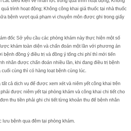
các điều kiện về nhân lực trong quá trình hoạt động; Không
 quá trình hoạt động; Không công khai giá thuốc tại nhà thuốc
ữa bệnh vượt quá phạm vi chuyên môn được ghi trong giấy
 Giám đốc Sở yêu cầu các phòng khám này thực hiện một số
được khám toàn diện và chẩn đoán một lần với phương án
 bệnh đồng ý điều trị và đồng ý tổng chi phí thì mới tiến
ệnh nhân được chẩn đoán nhiều lần, khi đang điều trị bệnh
cuối cùng thì có hàng loạt bệnh cùng lúc.
tất cả dịch vụ để được xem xét và niêm yết công khai trên
phải được niêm yết tại phòng khám và công khai chi tiết cho
ơn thu tiền phải ghi chi tiết từng khoản thu để bệnh nhân
c lưu bệnh qua đêm tại phòng khám.