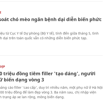
E
soát chó mèo ngăn bệnh dại diễn biến phức
iệu từ Cục Y tế Dự phòng (Bộ Y tế), tính đến giữa tháng 5, tình
h dại trên toàn quốc vẫn có những diễn biến phức tạp.
ĐẸP
0 triệu đồng tiêm filler 'tạo dáng', người
ữ biến dạng vòng 3
uảng cáo filler 'cao cấp', duy trì nhiều năm, một phụ nữ ở Hà Nội
100 triệu đồng để làm đẹp vòng 3. Ba năm sau, chị nhập viện
nh trạng áp xe lan rộng, mông biến dạng.