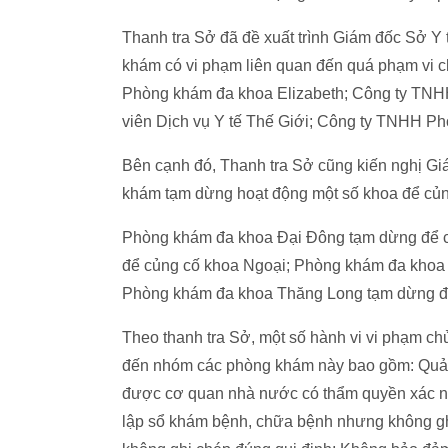
Thanh tra Sở đã đề xuất trình Giám đốc Sở Y 
khám có vi phạm liên quan đến quá phạm vi
Phòng khám đa khoa Elizabeth; Công ty TNH
viên Dịch vụ Y tế Thế Giới; Công ty TNHH Ph
Bên cạnh đó, Thanh tra Sở cũng kiến nghị G
khám tạm dừng hoạt động một số khoa để củng
Phòng khám đa khoa Đại Đông tạm dừng để 
để củng cố khoa Ngoại; Phòng khám đa khoa 
Phòng khám đa khoa Thăng Long tạm dừng để
Theo thanh tra Sở, một số hành vi vi phạm ch
đến nhóm các phòng khám này bao gồm: Quảng
được cơ quan nhà nước có thẩm quyền xác nh
lập sổ khám bệnh, chữa bệnh nhưng không ghi