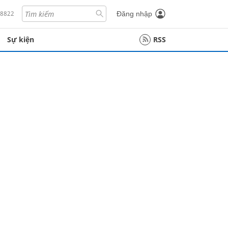
18822
Đăng nhập
Sự kiện
RSS