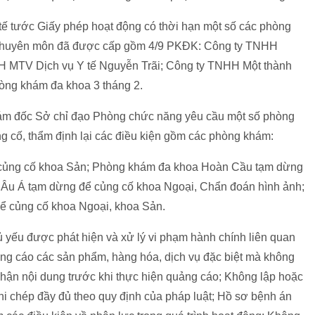
tế tước Giấy phép hoạt động có thời hạn một số các phòng
 chuyên môn đã được cấp gồm 4/9 PKĐK: Công ty TNHH
H MTV Dịch vụ Y tế Nguyễn Trãi; Công ty TNHH Một thành
òng khám đa khoa 3 tháng 2.
iám đốc Sở chỉ đạo Phòng chức năng yêu cầu một số phòng
 cố, thẩm định lại các điều kiện gồm các phòng khám:
củng cố khoa Sản; Phòng khám đa khoa Hoàn Cầu tạm dừng
Âu Á tạm dừng để củng cố khoa Ngoại, Chẩn đoán hình ảnh;
 củng cố khoa Ngoại, khoa Sản.
ủ yếu được phát hiện và xử lý vi phạm hành chính liên quan
 cáo các sản phẩm, hàng hóa, dịch vụ đặc biệt mà không
ận nội dung trước khi thực hiện quảng cáo; Không lập hoặc
 chép đầy đủ theo quy định của pháp luật; Hồ sơ bệnh án