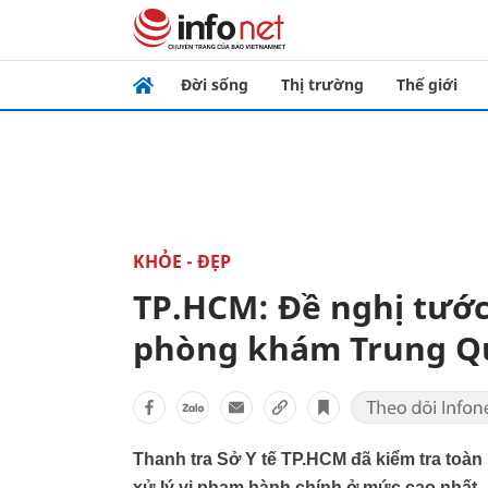
Đời sống
Thị trường
Thế giới
KHỎE - ĐẸP
TP.HCM: Đề nghị tước
phòng khám Trung Q
Thanh tra Sở Y tế TP.HCM đã kiểm tra toà
xử lý vi phạm hành chính ở mức cao nhất.