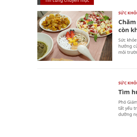
Tin cùng chuyên mục
SỨC KHỎ
Chăm 
còn k
Sức khỏe
hưởng củ
môi trườ
SỨC KHỎ
Tìm hư
Phó Giám
tất yếu 
dưỡng ng