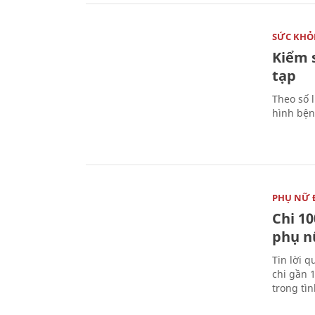
SỨC KHỎ
Kiểm 
tạp
Theo số l
hình bện
PHỤ NỮ 
Chi 10
phụ n
Tin lời q
chi gần 
trong tì