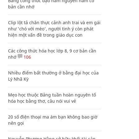
Bảng công thức đạo hàm nguyên hàm cơ
bản cần nhớ
Clip lột tả chân thực cảnh anh trai và em gái
như 'chó với mèo', người tinh ý còn phát
hiện một vấn đề trong giáo dục con
Các công thức hóa học lớp 8, 9 cơ bản cần
nhớ
106
Nhiều điểm bất thường ở bằng đại học của
Lý Nhã Kỳ
Mẹo học thuộc Bảng tuần hoàn nguyên tố
hóa học bằng thơ, câu nói vui vẻ
20 số điện thoại ma ám bạn không bao giờ
nên gọi
Nguyễn Phương Hằng sở hữu khối tài sản