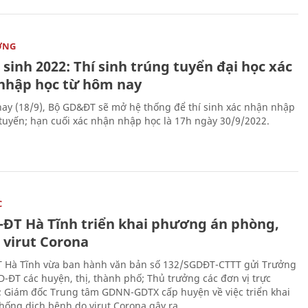
ỜNG
sinh 2022: Thí sinh trúng tuyển đại học xác
nhập học từ hôm nay
ay (18/9), Bộ GD&ĐT sẽ mở hệ thống để thí sinh xác nhận nhập
 tuyến; hạn cuối xác nhận nhập học là 17h ngày 30/9/2022.
C
-ĐT Hà Tĩnh triển khai phương án phòng,
 virut Corona
 Hà Tĩnh vừa ban hành văn bản số 132/SGDĐT-CTTT gửi Trưởng
-ĐT các huyện, thị, thành phố; Thủ trưởng các đơn vị trực
; Giám đốc Trung tâm GDNN-GDTX cấp huyện về việc triển khai
hống dịch bệnh do virut Corona gây ra.