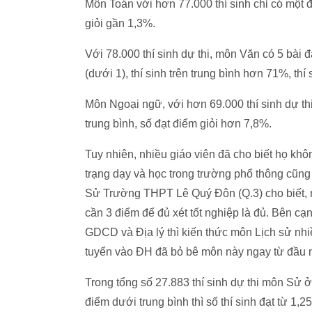
Môn Toán với hơn 77.000 thí sinh chỉ có một đ
giỏi gần 1,3%.
Với 78.000 thí sinh dự thi, môn Văn có 5 bài đ
(dưới 1), thí sinh trên trung bình hơn 71%, thí
Môn Ngoại ngữ, với hơn 69.000 thí sinh dự thi
trung bình, số đạt điểm giỏi hơn 7,8%.
Tuy nhiên, nhiều giáo viên đã cho biết họ kh
trạng dạy và học trong trường phổ thông cũng
Sử Trường THPT Lê Quý Đôn (Q.3) cho biết, nh
cần 3 điểm để đủ xét tốt nghiệp là đủ. Bên c
GDCD và Địa lý thì kiến thức môn Lịch sử nh
tuyển vào ĐH đã bỏ bê môn này ngay từ đầu 
Trong tổng số 27.883 thí sinh dự thi môn Sử ở
điểm dưới trung bình thì số thí sinh đạt từ 1,2