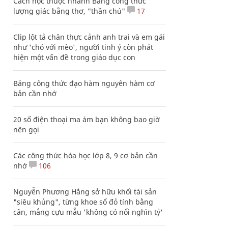
Cách học thuộc nhanh Bảng công thức
lượng giác bằng thơ, "thần chú"
17
Clip lột tả chân thực cảnh anh trai và em gái
như 'chó với mèo', người tinh ý còn phát
hiện một vấn đề trong giáo dục con
Bảng công thức đạo hàm nguyên hàm cơ
bản cần nhớ
20 số điện thoại ma ám bạn không bao giờ
nên gọi
Các công thức hóa học lớp 8, 9 cơ bản cần
nhớ
106
Nguyễn Phương Hằng sở hữu khối tài sản
"siêu khủng", từng khoe sổ đỏ tính bằng
cân, mắng cựu mẫu 'không có nổi nghìn tỷ'