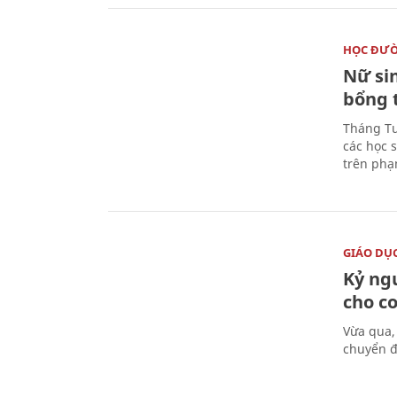
HỌC ĐƯ
Nữ si
bổng 
Tháng Tư
các học 
trên phạ
GIÁO DỤ
Kỷ ng
cho c
Vừa qua,
chuyển đ