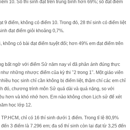
iểm 10. Số thí sinh đạt trên trung bình hơn 69%; số đạt điểm
ạt 9 điểm, không có điểm 10. Trong đó, 28 thí sinh có điểm liệt
 sinh đạt điểm giỏi khoảng 0,7%.
, không có bài đạt điểm tuyệt đối; hơn 49% em đạt điểm trên
ông bất ngờ với điểm Sử năm nay vì đã phản ánh đúng thực
 như những nhược điểm của kỳ thi "2 trong 1". Một giáo viên
iều học sinh chỉ cần không bị điểm liệt, thậm chí các em chỉ
ạnh đó, chương trình môn Sử quá dài và quá nặng, so với
iều hơn và khó nhớ hơn. Em nào không chọn Lịch sử để xét
năm học lớp 12.
 TP.HCM, chỉ có 16 thí sinh dưới 1 điểm. Trong tỉ lệ 80,9%
5 đến 3 điểm là 7.296 em; đa số thí sinh còn lại đạt từ 3,25 đến