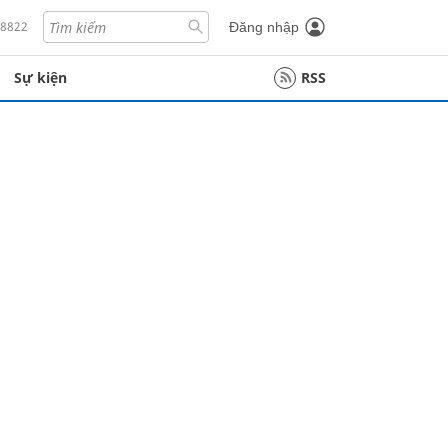
18822
Đăng nhập
Sự kiện
RSS