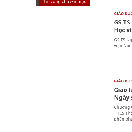
Tin cùng chuyên mục
GIÁO DỤ
GS.TS
Học v
GS.TS Ng
viện Nôn
GIÁO DỤ
Giao 
Ngày 
Chương t
THCS Thá
phần phá