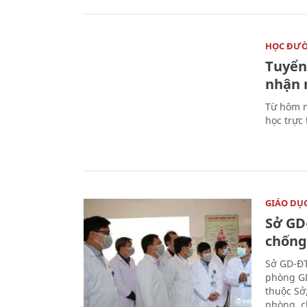
HỌC ĐƯ
Tuyển 
nhận 
Từ hôm n
học trực
GIÁO DỤ
Sở GD
chống
Sở GD-ĐT
phòng GD
thuộc Sở
phòng, c