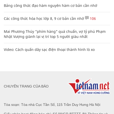
Bảng công thức đạo hàm nguyên hàm cơ bản cần nhớ
Các công thức hóa học lớp 8, 9 cơ bản cần nhớ
106
Mai Phương Thúy "phím hàng" quá chuẩn, vợ tỷ phú Phạm
Nhật Vượng giành lại vị trí top 5 người giàu nhất
Video: Cách quấn dây sạc điện thoại thành hình lò xo
CHUYÊN TRANG CỦA BÁO
Tòa soạn: Tòa nhà Cục Tần Số, 115 Trần Duy Hưng Hà Nội
Giấy phép hoạt động báo chí: Số 09/GP-BTTTT, Bộ Thông tin và