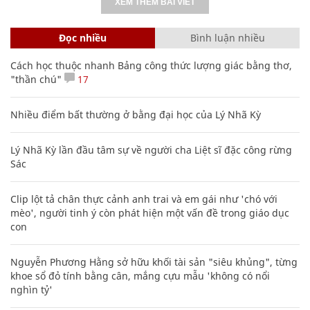
XEM THÊM BÀI VIẾT
Đọc nhiều
Bình luận nhiều
Cách học thuộc nhanh Bảng công thức lượng giác bằng thơ,
"thần chú"
17
Nhiều điểm bất thường ở bằng đại học của Lý Nhã Kỳ
Lý Nhã Kỳ lần đầu tâm sự về người cha Liệt sĩ đặc công rừng
Sác
Clip lột tả chân thực cảnh anh trai và em gái như 'chó với
mèo', người tinh ý còn phát hiện một vấn đề trong giáo dục
con
Nguyễn Phương Hằng sở hữu khối tài sản "siêu khủng", từng
khoe sổ đỏ tính bằng cân, mắng cựu mẫu 'không có nổi
nghìn tỷ'