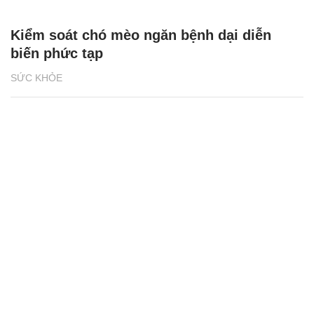
Kiểm soát chó mèo ngăn bệnh dại diễn
biến phức tạp
SỨC KHỎE