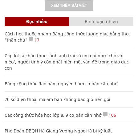
XEM THÊM BÀI VIẾT
Đọc nhiều
Bình luận nhiều
Cách học thuộc nhanh Bảng công thức lượng giác bằng thơ,
"thần chú"
17
Clip lột tả chân thực cảnh anh trai và em gái như 'chó với
mèo', người tinh ý còn phát hiện một vấn đề trong giáo dục
con
Bảng công thức đạo hàm nguyên hàm cơ bản cần nhớ
20 số điện thoại ma ám bạn không bao giờ nên gọi
Các công thức hóa học lớp 8, 9 cơ bản cần nhớ
106
Phó Đoàn ĐBQH Hà Giang Vương Ngọc Hà bị kỷ luật