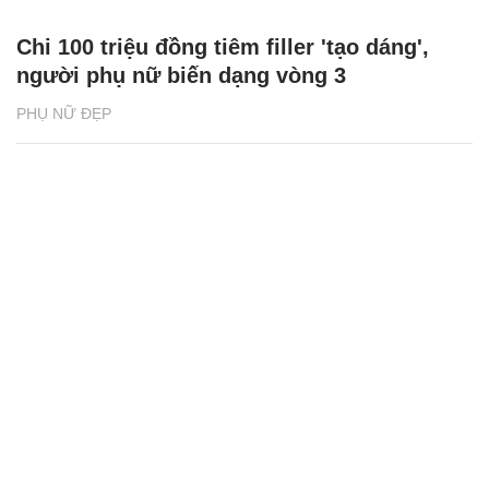
Chi 100 triệu đồng tiêm filler 'tạo dáng',
người phụ nữ biến dạng vòng 3
PHỤ NỮ ĐẸP