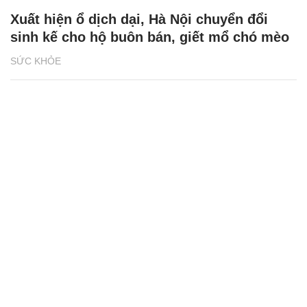
Xuất hiện ổ dịch dại, Hà Nội chuyển đổi
sinh kế cho hộ buôn bán, giết mổ chó mèo
SỨC KHỎE