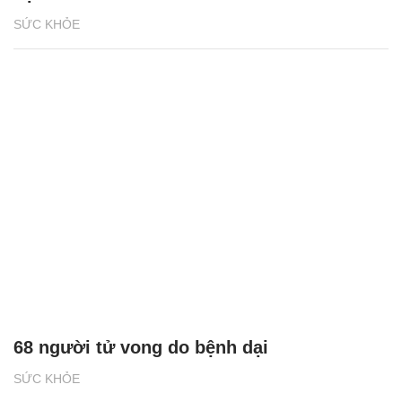
SỨC KHỎE
68 người tử vong do bệnh dại
SỨC KHỎE