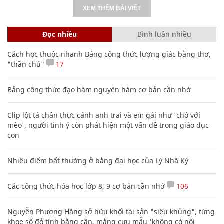
XEM THÊM BÀI VIẾT
Đọc nhiều
Bình luận nhiều
Cách học thuộc nhanh Bảng công thức lượng giác bằng thơ,
"thần chú"
17
Bảng công thức đạo hàm nguyên hàm cơ bản cần nhớ
Clip lột tả chân thực cảnh anh trai và em gái như 'chó với
mèo', người tinh ý còn phát hiện một vấn đề trong giáo dục
con
Nhiều điểm bất thường ở bằng đại học của Lý Nhã Kỳ
Các công thức hóa học lớp 8, 9 cơ bản cần nhớ
106
Nguyễn Phương Hằng sở hữu khối tài sản "siêu khủng", từng
khoe sổ đỏ tính bằng cân, mắng cựu mẫu 'không có nổi