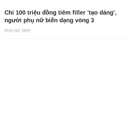
Chi 100 triệu đồng tiêm filler 'tạo dáng',
người phụ nữ biến dạng vòng 3
PHỤ NỮ ĐẸP