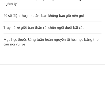
nghìn tỷ'
20 số điện thoại ma ám bạn không bao giờ nên gọi
Truy nã kẻ giết bạn thân rồi chôn ngồi dưới bãi cát
Mẹo học thuộc Bảng tuần hoàn nguyên tố hóa học bằng thơ,
câu nói vui vẻ
CHUYÊN TRANG CỦA BÁO
Tòa soạn: Tòa nhà Cục Tần Số, 115 Trần Duy Hưng Hà Nội
Giấy phép hoạt động báo chí: Số 09/GP-BTTTT, Bộ Thông tin và