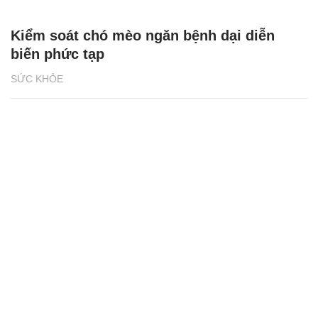
Kiểm soát chó mèo ngăn bệnh dại diễn
biến phức tạp
SỨC KHỎE