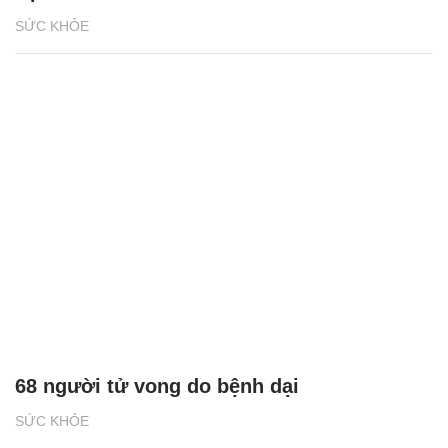
SỨC KHỎE
68 người tử vong do bệnh dại
SỨC KHỎE