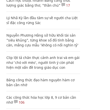
Cách học thuộc nhanh Bảng công thức
lượng giác bằng thơ, "thần chú"
17
Lý Nhã Kỳ lần đầu tâm sự về người cha Liệt
sĩ đặc công rừng Sác
Nguyễn Phương Hằng sở hữu khối tài sản
"siêu khủng", từng khoe sổ đỏ tính bằng
cân, mắng cựu mẫu 'không có nổi nghìn tỷ'
Clip lột tả chân thực cảnh anh trai và em gái
như 'chó với mèo', người tinh ý còn phát
hiện một vấn đề trong giáo dục con
Bảng công thức đạo hàm nguyên hàm cơ
bản cần nhớ
Các công thức hóa học lớp 8, 9 cơ bản cần
nhớ
106