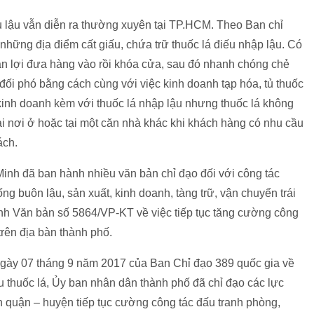
iếu lậu vẫn diễn ra thường xuyên tại TP.HCM. Theo Ban chỉ
những địa điểm cất giấu, chứa trữ thuốc lá điếu nhập lậu. Có
ận lợi đưa hàng vào rồi khóa cửa, sau đó nhanh chóng chẻ
g đối phó bằng cách cùng với việc kinh doanh tạp hóa, tủ thuốc
kinh doanh kèm với thuốc lá nhập lậu nhưng thuốc lá không
ại nơi ở hoặc tại một căn nhà khác khi khách hàng có nhu cầu
ách.
inh đã ban hành nhiều văn bản chỉ đạo đối với công tác
g buôn lậu, sản xuất, kinh doanh, tàng trữ, vận chuyển trái
ành Văn bản số 5864/VP-KT về việc tiếp tục tăng cường công
trên địa bàn thành phố.
y 07 tháng 9 năm 2017 của Ban Chỉ đạo 389 quốc gia về
 thuốc lá, Ủy ban nhân dân thành phố đã chỉ đạo các lực
quận – huyện tiếp tục cường công tác đấu tranh phòng,