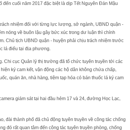
hố đến cuối năm 2017 đặc biệt là dịp Tết Nguyên Đán Mậu
trách nhiệm đối với từng lực lượng, sở ngành, UBND quận -
ểm nóng về buôn lậu gây bức xúc trong dư luận thì chính
ệm. Chủ tịch UBND quận - huyện phải chịu trách nhiệm trước
c lá điếu tại địa phương.
 Chi cục Quản lý thị trường đã tổ chức tuyên truyền tới các
c hiện ký cam kết, vận động các hộ dân không chứa chấp,
thuốc, quán ăn, nhà hàng, tiệm tạp hóa có bán thuốc lá ký cam
camera giám sát tại hai đầu hẻm 17 và 24, đường Học Lạc,
o, đài thành phố đã chủ động tuyên truyền về công tác chống
ong đó rất quan tâm đến công tác tuyên truyền phòng, chống