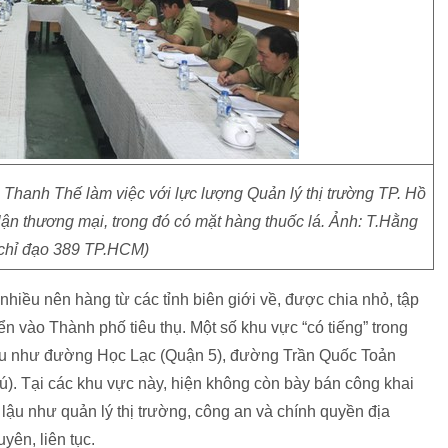
hanh Thế làm việc với lực lượng Quản lý thị trường TP. Hồ
lận thương mại, trong đó có mặt hàng thuốc lá. Ảnh: T.Hằng
chỉ đạo 389 TP.HCM)
 nhiều nên hàng từ các tỉnh biên giới về, được chia nhỏ, tập
ển vào Thành phố tiêu thụ. Một số khu vực “có tiếng” trong
p lậu như đường Học Lạc (Quận 5), đường Trần Quốc Toản
. Tại các khu vực này, hiện không còn bày bán công khai
lậu như quản lý thị trường, công an và chính quyền địa
yên, liên tục.