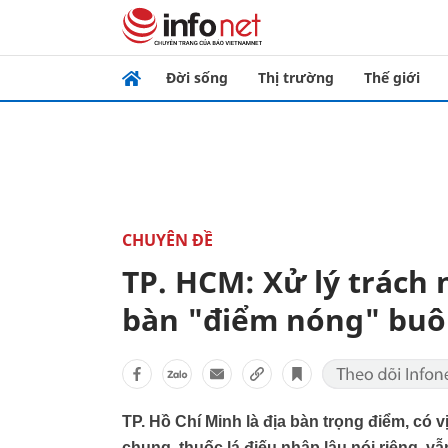
Đời sống
Thị trường
Thế giới
CHUYÊN ĐỀ
TP. HCM: Xử lý trách
bàn "điểm nóng" buôn
​TP. Hồ Chí Minh là địa bàn trọng điểm, có 
chung, thuốc lá điếu nhập lậu nói riêng, v