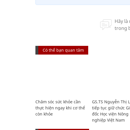
Có thể bạn quan tâm
Chăm sóc sức khỏe cần
GS.TS Nguyễn Thị 
thực hiện ngay khi cơ thể
tiếp tục giữ chức 
còn khỏe
đốc Học viện Nông
nghiệp Việt Nam