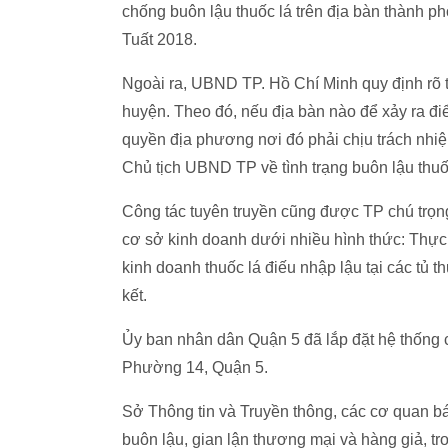
chống buôn lậu thuốc lá trên địa bàn thành p
Tuất 2018.
Ngoài ra, UBND TP. Hồ Chí Minh quy định rõ 
huyện. Theo đó, nếu địa bàn nào để xảy ra đi
quyền địa phương nơi đó phải chịu trách nhi
Chủ tịch UBND TP về tình trạng buôn lậu thuố
Công tác tuyên truyền cũng được TP chú trọng.
cơ sở kinh doanh dưới nhiều hình thức: Thự
kinh doanh thuốc lá điếu nhập lậu tại các tủ 
kết.
Ủy ban nhân dân Quận 5 đã lắp đặt hệ thống 
Phường 14, Quận 5.
Sở Thông tin và Truyền thông, các cơ quan bá
buôn lậu, gian lận thương mại và hàng giả, tr