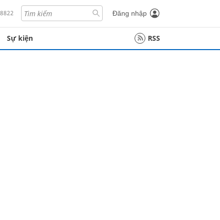
18822
Đăng nhập
Sự kiện
RSS