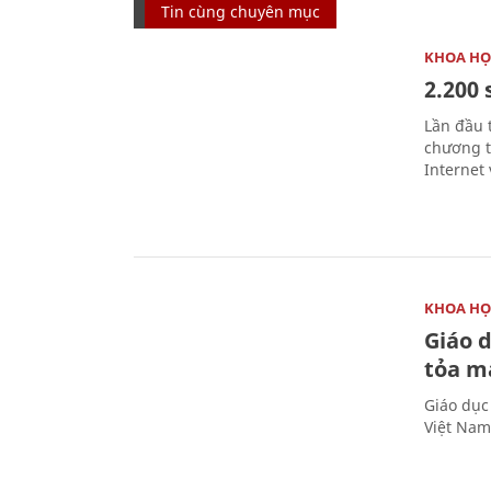
Tin cùng chuyên mục
KHOA HỌ
2.200 
Lần đầu 
chương t
Internet 
KHOA HỌ
Giáo 
tỏa m
Giáo dục
Việt Nam