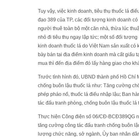
Tuy vậy, việc kinh doanh, tiêu thụ thuốc lá đ
đạo 389 của TP, các đối tượng kinh doanh có 
người thuê toàn bộ một căn nhà, thừa lúc thu
nhỏ đi tiêu thụ ngay lập tức; một số đối tượn
kinh doanh thuốc lá do Việt Nam sản xuất có 
bày bán tại địa điểm kinh doanh mà cất giấu t
mua thì đến địa điểm đó lấy hàng giao cho kh
Trước tình hình đó, UBND thành phố Hồ Chí M
chống buôn lậu thuốc lá như: Tăng cường chốn
phép pháo nổ, thuốc lá điếu nhập lậu; Ban h
tác đấu tranh phòng, chống buôn lậu thuốc lá 
Thực hiện Công điện số 06/CĐ-BCĐ389QG ngà
tăng cường công tác đấu tranh chống buôn lậu
lượng chức năng, sở ngành, Ủy ban nhân dân 