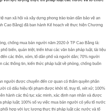
tệ nạn xã hội và xây dựng phong trào toàn dân bảo vệ an
ỉnh Cao Bằng) đã ban hành Kế hoạch về thực hiện Chương
hòng, chống mua bán người năm 2020 ở TP Cao Bằng là:
 biến, quán triệt, triển khai các văn bản pháp luật, tài liệu
 đến các thôn, xóm, tổ dân phố và người dân; 70% người
ận các thông tin, kiến thức pháp luật về phòng, chống buôn
bán người được chuyển đến cơ quan có thẩm quyền phân
ười có dấu hiệu tội phạm được khởi tố, truy tố, xét xử; 100%
ên hành các thủ tục xác minh, xác định nạn nhân và được
ủa pháp luật; 100% số vụ việc mua bán người có yếu tố nước
hối hợp với lực lượng thực thi pháp luật các nước và tổ