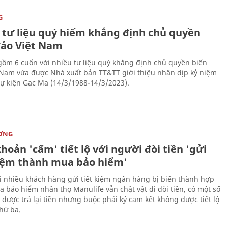
G
 tư liệu quý hiếm khẳng định chủ quyền
đảo Việt Nam
gồm 6 cuốn với nhiều tư liệu quý khẳng định chủ quyền biển
 Nam vừa được Nhà xuất bản TT&TT giới thiệu nhân dịp kỷ niệm
ự kiện Gạc Ma (14/3/1988-14/3/2023).
ỜNG
hoản 'cấm' tiết lộ với người đòi tiền 'gửi
kiệm thành mua bảo hiểm'
i nhiều khách hàng gửi tiết kiệm ngân hàng bị biến thành hợp
 bảo hiểm nhân thọ Manulife vẫn chật vật đi đòi tiền, có một số
 được trả lại tiền nhưng buộc phải ký cam kết không được tiết lộ
thứ ba.