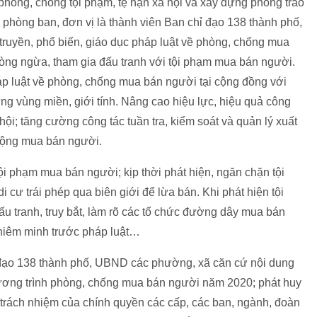
 phòng, chống tội phạm, tệ nạn xã hội và xây dựng phong trào
phòng ban, đơn vị là thành viên Ban chỉ đạo 138 thành phố,
truyền, phổ biến, giáo dục pháp luật về phòng, chống mua
òng ngừa, tham gia đấu tranh với tội phạm mua bán người.
áp luật về phòng, chống mua bán người tại cộng đồng với
ng vùng miền, giới tính. Nâng cao hiệu lực, hiệu quả công
hội; tăng cường công tác tuần tra, kiểm soát và quản lý xuất
động mua bán người.
tội phạm mua bán người; kịp thời phát hiện, ngăn chặn tội
cư trái phép qua biên giới để lừa bán. Khi phát hiện tội
ấu tranh, truy bắt, làm rõ các tổ chức đường dây mua bán
ghiêm minh trước pháp luật…
 đạo 138 thành phố, UBND các phường, xã căn cứ nội dung
hương trình phòng, chống mua bán người năm 2020; phát huy
 trách nhiệm của chính quyền các cấp, các ban, ngành, đoàn