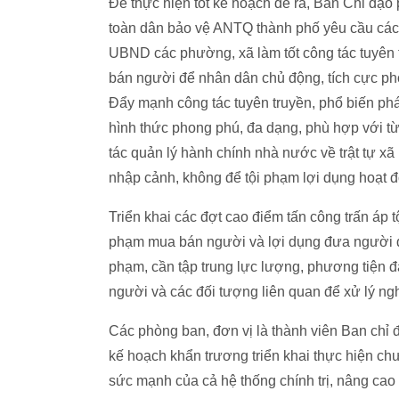
Để thực hiện tốt kế hoạch đề ra, Ban Chỉ đạo
toàn dân bảo vệ ANTQ thành phố yêu cầu các 
UBND các phường, xã làm tốt công tác tuyên 
bán người để nhân dân chủ động, tích cực ph
Đẩy mạnh công tác tuyên truyền, phổ biến ph
hình thức phong phú, đa dạng, phù hợp với từ
tác quản lý hành chính nhà nước về trật tự xã 
nhập cảnh, không để tội phạm lợi dụng hoạt 
Triển khai các đợt cao điểm tấn công trấn áp 
phạm mua bán người và lợi dụng đưa người di 
phạm, cần tập trung lực lượng, phương tiện đ
người và các đối tượng liên quan để xử lý n
Các phòng ban, đơn vị là thành viên Ban chỉ
kế hoạch khẩn trương triển khai thực hiện c
sức mạnh của cả hệ thống chính trị, nâng cao