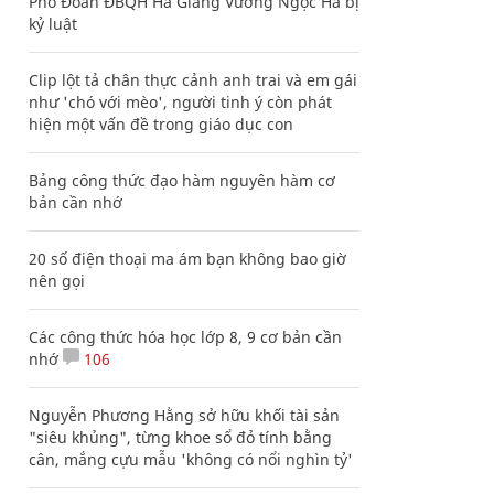
Phó Đoàn ĐBQH Hà Giang Vương Ngọc Hà bị
kỷ luật
Clip lột tả chân thực cảnh anh trai và em gái
như 'chó với mèo', người tinh ý còn phát
hiện một vấn đề trong giáo dục con
Bảng công thức đạo hàm nguyên hàm cơ
bản cần nhớ
20 số điện thoại ma ám bạn không bao giờ
nên gọi
Các công thức hóa học lớp 8, 9 cơ bản cần
nhớ
106
Nguyễn Phương Hằng sở hữu khối tài sản
"siêu khủng", từng khoe sổ đỏ tính bằng
cân, mắng cựu mẫu 'không có nổi nghìn tỷ'