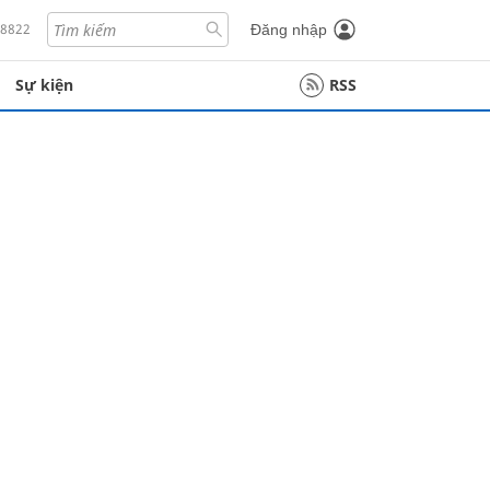
18822
Đăng nhập
Sự kiện
RSS