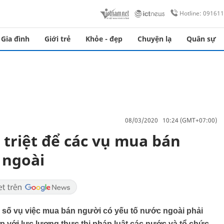
Hotline: 09161
Gia đình
Giới trẻ
Khỏe - đẹp
Chuyện lạ
Quân sự
08/03/2020 10:24 (GMT+07:00)
 triệt để các vụ mua bán
 ngoài
số vụ việc mua bán người có yếu tố nước ngoài phải
 với lực lượng thực thi pháp luật các nước và tổ chức