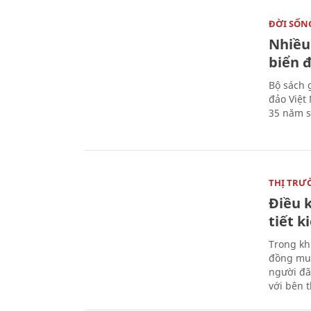
ĐỜI SỐN
Nhiều
biển 
Bộ sách 
đảo Việt
35 năm s
THỊ TRƯ
Điều k
tiết 
Trong kh
đồng mua
người đã
với bên 