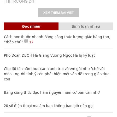
THỊ TRƯỜNG 24H
XEM THÊM BÀI VIẾT
Đọc nhiều
Bình luận nhiều
Cách học thuộc nhanh Bảng công thức lượng giác bằng thơ,
"thần chú"
17
Phó Đoàn ĐBQH Hà Giang Vương Ngọc Hà bị kỷ luật
Clip lột tả chân thực cảnh anh trai và em gái như 'chó với
mèo', người tinh ý còn phát hiện một vấn đề trong giáo dục
con
Bảng công thức đạo hàm nguyên hàm cơ bản cần nhớ
20 số điện thoại ma ám bạn không bao giờ nên gọi