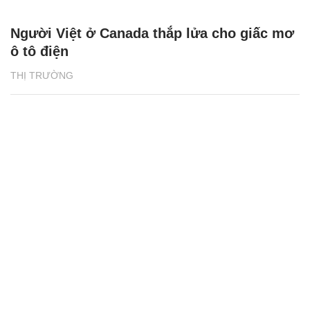
Người Việt ở Canada thắp lửa cho giấc mơ
ô tô điện
THỊ TRƯỜNG