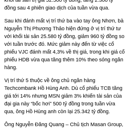
khối tài sản trị giá 52.500 tỷ đồng, tăng 2.300 tỷ
đồng sau 4 phiên giao dịch của tuần vừa qua.
Sau khi đánh mất vị trí thứ ba vào tay ông Nhơn, bà
Nguyễn Thị Phương Thảo hiện đứng ở vị trí thứ tư
với khối tài sản 25.580 tỷ đồng, giảm 960 tỷ đồng so
với tuần trước đó. Mức giảm này đến từ việc cổ
phiếu VJC đánh mất 4,3% về thị giá, trong khi giá cổ
phiếu HDB vừa qua tăng thêm 10% theo sóng ngân
hàng.
Vị trí thứ 5 thuộc về ông chủ ngân hàng
Techcombank Hồ Hùng Anh. Dù cổ phiếu TCB tăng
giá tới 14% nhưng MSN giảm 3% khiến tài sản của
đại gia này “bốc hơi” 500 tỷ đồng trong tuần vừa
qua, ông Hồ Hùng anh còn lại 25.342 tỷ đồng.
Ông Nguyễn Đăng Quang – Chủ tịch Masan Group,