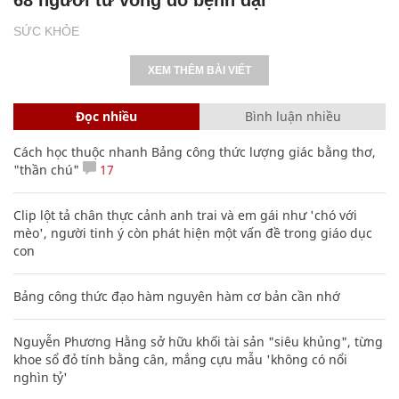
SỨC KHỎE
XEM THÊM BÀI VIẾT
Đọc nhiều
Bình luận nhiều
Cách học thuộc nhanh Bảng công thức lượng giác bằng thơ,
"thần chú"
17
Clip lột tả chân thực cảnh anh trai và em gái như 'chó với
mèo', người tinh ý còn phát hiện một vấn đề trong giáo dục
con
Bảng công thức đạo hàm nguyên hàm cơ bản cần nhớ
Nguyễn Phương Hằng sở hữu khối tài sản "siêu khủng", từng
khoe sổ đỏ tính bằng cân, mắng cựu mẫu 'không có nổi
nghìn tỷ'