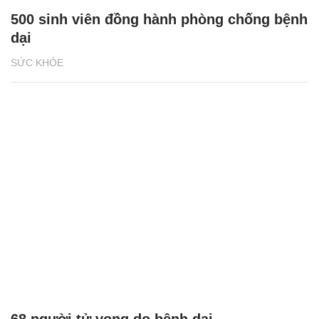
500 sinh viên đồng hành phòng chống bệnh
dại
SỨC KHỎE
68 người tử vong do bệnh dại