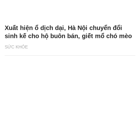
Xuất hiện ổ dịch dại, Hà Nội chuyển đổi
sinh kế cho hộ buôn bán, giết mổ chó mèo
SỨC KHỎE