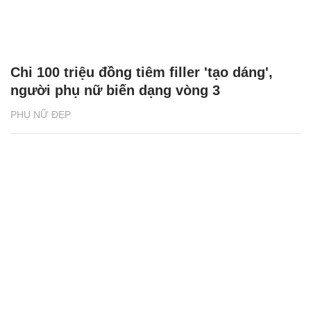
Chi 100 triệu đồng tiêm filler 'tạo dáng',
người phụ nữ biến dạng vòng 3
PHỤ NỮ ĐẸP