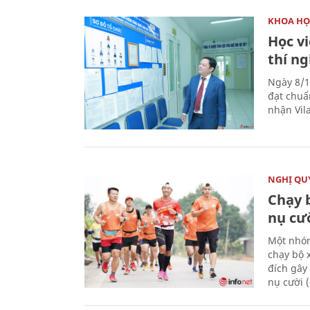
KHOA HỌ
Học v
thí n
Ngày 8/1
đạt chuẩ
nhận Vila
NGHỊ QUY
Chạy 
nụ cư
Một nhóm
chạy bộ 
đích gây
nụ cười 