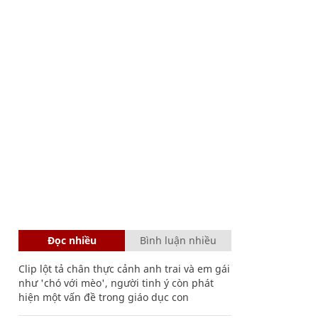
Đọc nhiều
Bình luận nhiều
Clip lột tả chân thực cảnh anh trai và em gái
như 'chó với mèo', người tinh ý còn phát
hiện một vấn đề trong giáo dục con