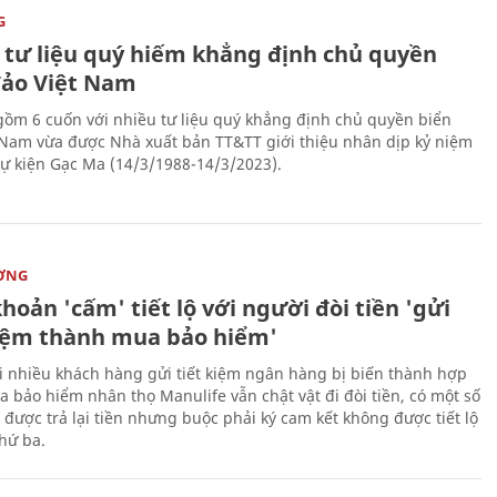
G
 tư liệu quý hiếm khẳng định chủ quyền
đảo Việt Nam
gồm 6 cuốn với nhiều tư liệu quý khẳng định chủ quyền biển
 Nam vừa được Nhà xuất bản TT&TT giới thiệu nhân dịp kỷ niệm
ự kiện Gạc Ma (14/3/1988-14/3/2023).
ỜNG
hoản 'cấm' tiết lộ với người đòi tiền 'gửi
kiệm thành mua bảo hiểm'
i nhiều khách hàng gửi tiết kiệm ngân hàng bị biến thành hợp
 bảo hiểm nhân thọ Manulife vẫn chật vật đi đòi tiền, có một số
 được trả lại tiền nhưng buộc phải ký cam kết không được tiết lộ
thứ ba.