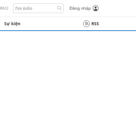
18822
Đăng nhập
Sự kiện
RSS