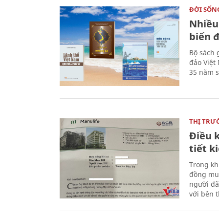
ĐỜI SỐN
Nhiều
biển 
Bộ sách 
đảo Việt
35 năm s
THỊ TRƯ
Điều k
tiết 
Trong kh
đồng mua
người đã
với bên 