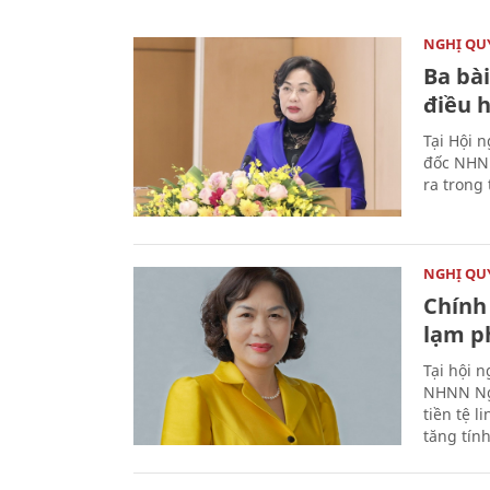
NGHỊ QUY
Ba bài
điều 
Tại Hội 
đốc NHNN
ra trong
NGHỊ QUY
Chính 
lạm ph
Tại hội 
NHNN Ng
tiền tệ l
tăng tính