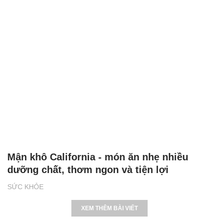
Mận khô California - món ăn nhẹ nhiều
dưỡng chất, thơm ngon và tiện lợi
SỨC KHỎE
XEM THÊM BÀI VIẾT