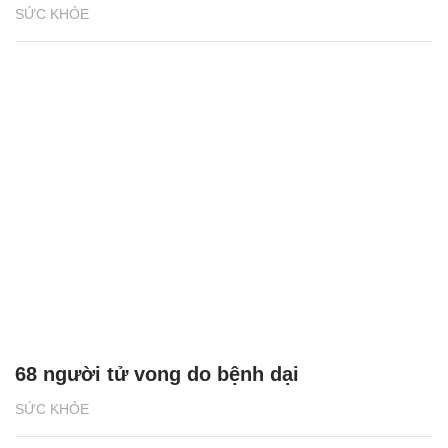
SỨC KHỎE
68 người tử vong do bệnh dại
SỨC KHỎE