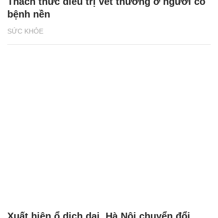
Thách thức điều trị vết thương ở người có
bệnh nền
SỨC KHỎE
Xuất hiện ổ dịch dại, Hà Nội chuyển đổi