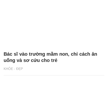
Bác sĩ vào trường mầm non, chỉ cách ăn
uống và sơ cứu cho trẻ
KHỎE - ĐẸP