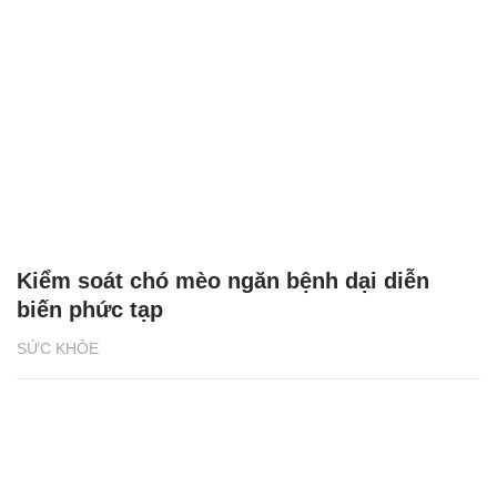
Kiểm soát chó mèo ngăn bệnh dại diễn
biến phức tạp
SỨC KHỎE