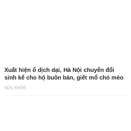
Xuất hiện ổ dịch dại, Hà Nội chuyển đổi
sinh kế cho hộ buôn bán, giết mổ chó mèo
SỨC KHỎE