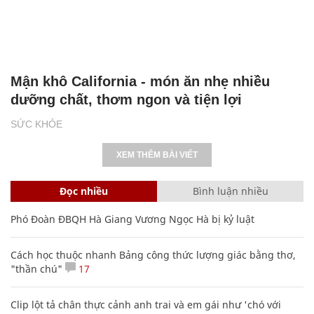
Mận khô California - món ăn nhẹ nhiều
dưỡng chất, thơm ngon và tiện lợi
SỨC KHỎE
XEM THÊM BÀI VIẾT
Đọc nhiều
Bình luận nhiều
Phó Đoàn ĐBQH Hà Giang Vương Ngọc Hà bị kỷ luật
Cách học thuộc nhanh Bảng công thức lượng giác bằng thơ,
"thần chú"
17
Clip lột tả chân thực cảnh anh trai và em gái như 'chó với