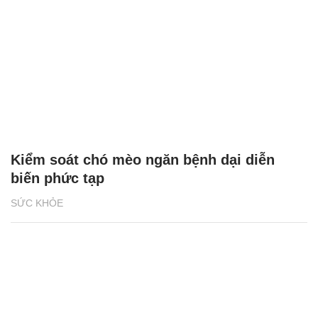
Kiểm soát chó mèo ngăn bệnh dại diễn
biến phức tạp
SỨC KHỎE