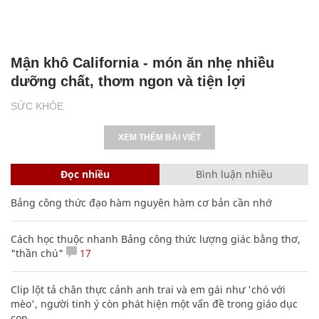
Mận khô California - món ăn nhẹ nhiều
dưỡng chất, thơm ngon và tiện lợi
SỨC KHỎE
XEM THÊM BÀI VIẾT
Đọc nhiều
Bình luận nhiều
Bảng công thức đạo hàm nguyên hàm cơ bản cần nhớ
Cách học thuộc nhanh Bảng công thức lượng giác bằng thơ,
"thần chú"
17
Clip lột tả chân thực cảnh anh trai và em gái như 'chó với
mèo', người tinh ý còn phát hiện một vấn đề trong giáo dục
con