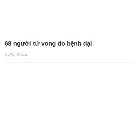
68 người tử vong do bệnh dại
SỨC KHỎE