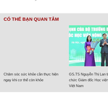
CÓ THỂ BẠN QUAN TÂM
Chăm sóc sức khỏe cần thực hiện
GS.TS Nguyễn Thị Lan ti
ngay khi cơ thể còn khỏe
chức Giám đốc Học viện
Việt Nam