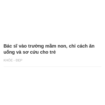
Bác sĩ vào trường mầm non, chỉ cách ăn
uống và sơ cứu cho trẻ
KHỎE - ĐẸP