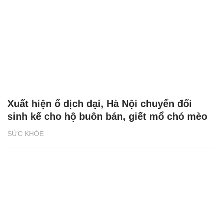
Xuất hiện ổ dịch dại, Hà Nội chuyển đổi
sinh kế cho hộ buôn bán, giết mổ chó mèo
SỨC KHỎE