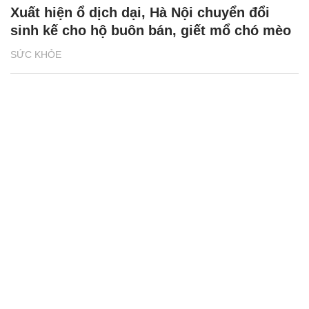
Xuất hiện ổ dịch dại, Hà Nội chuyển đổi
sinh kế cho hộ buôn bán, giết mổ chó mèo
SỨC KHỎE