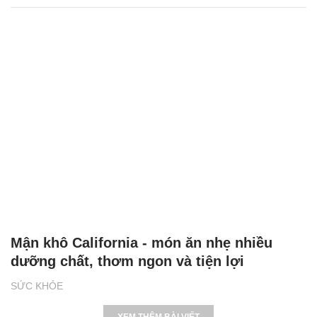
Mận khô California - món ăn nhẹ nhiều
dưỡng chất, thơm ngon và tiện lợi
SỨC KHỎE
XEM THÊM BÀI VIẾT