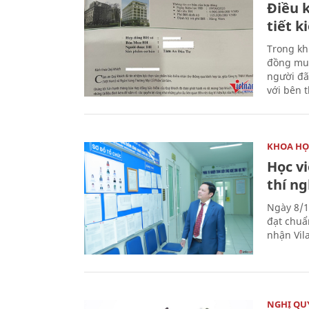
Điều k
tiết 
Trong kh
đồng mua
người đã
với bên 
KHOA HỌ
Học v
thí n
Ngày 8/1
đạt chuẩ
nhận Vila
NGHỊ QUY