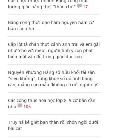
Cách học thuộc nhanh Bảng công thức
lượng giác bằng thơ, "thần chú"
17
Bảng công thức đạo hàm nguyên hàm cơ
bản cần nhớ
Clip lột tả chân thực cảnh anh trai và em gái
như 'chó với mèo', người tinh ý còn phát
hiện một vấn đề trong giáo dục con
Nguyễn Phương Hằng sở hữu khối tài sản
"siêu khủng", từng khoe sổ đỏ tính bằng
cân, mắng cựu mẫu 'không có nổi nghìn tỷ'
Các công thức hóa học lớp 8, 9 cơ bản cần
nhớ
106
Truy nã kẻ giết bạn thân rồi chôn ngồi dưới
bãi cát