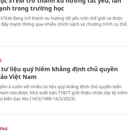
dục STEM trở thành xu hướng tất yếu, lan
ạnh trong trường học
 STEM đang trở thành xu hướng tất yếu trên thế giới và được
 đẩy mạnh thông qua nhiều chính sách và chương trình cụ thể.
G
 tư liệu quý hiếm khẳng định chủ quyền
đảo Việt Nam
gồm 6 cuốn với nhiều tư liệu quý khẳng định chủ quyền biển
 Nam vừa được Nhà xuất bản TT&TT giới thiệu nhân dịp kỷ niệm
ự kiện Gạc Ma (14/3/1988-14/3/2023).
ỜNG