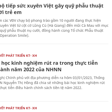
bộ tiếp sức xuyên Việt gây quỹ phẫu thuật
ời trẻ em
 các VĐV chạy bộ phong trào gồm 10 người đang thực hiện
xuyên Việt từ cột cờ Lũng Cú (Hà Giang) đến mũi Cà Mau với mục
 quỹ phẫu thuật nụ cười, đồng hành cùng Tổ chức Phẫu thuật
(Operation Smile).
ẾT PHÁT TRIỂN KT- XH
 học kinh nghiệm rút ra trong thực tiễn
hành năm 2022 của NHNN
nghị Chính phủ với địa phương diễn ra hôm 03/01/2023, Thống
 Nguyễn Thị Hồng đã chia sẻ những bài học kinh nghiệm rút
 thực tiễn điều hành chính sách tiền tệ năm 2022.
ẾT PHÁT TRIỂN KT- XH