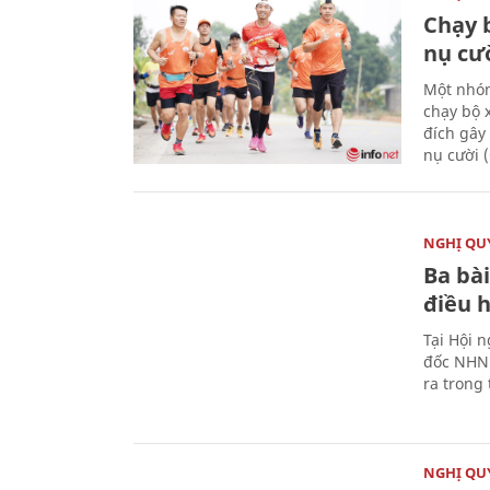
Chạy 
nụ cư
Một nhóm
chạy bộ 
đích gây
nụ cười 
NGHỊ QUY
Ba bài
điều 
Tại Hội 
đốc NHNN
ra trong
NGHỊ QUY