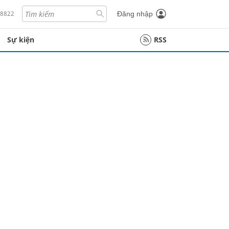
18822
Đăng nhập
Sự kiện
RSS