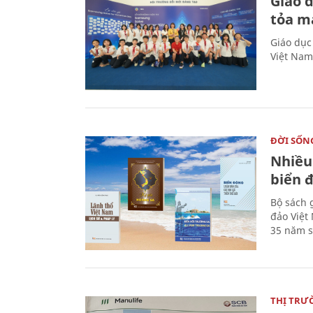
Giáo 
tỏa m
Giáo dục
Việt Nam
ĐỜI SỐN
Nhiều
biển 
Bộ sách 
đảo Việt
35 năm s
THỊ TRƯ