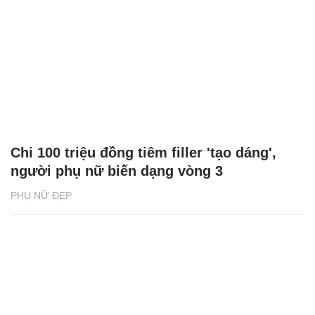
Chi 100 triệu đồng tiêm filler 'tạo dáng',
người phụ nữ biến dạng vòng 3
PHỤ NỮ ĐẸP