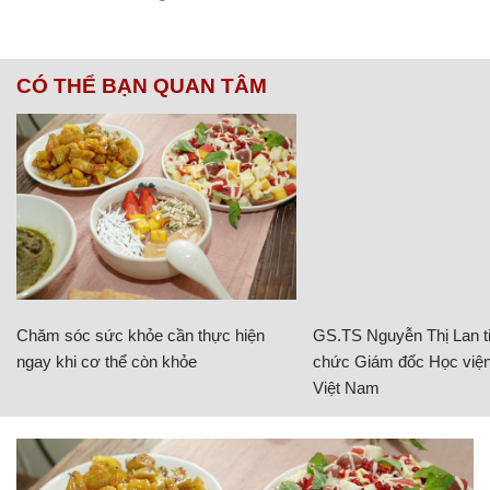
CÓ THỂ BẠN QUAN TÂM
Chăm sóc sức khỏe cần thực hiện
GS.TS Nguyễn Thị Lan ti
ngay khi cơ thể còn khỏe
chức Giám đốc Học viện
Việt Nam