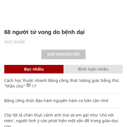
68 người tử vong do bệnh dại
SỨC KHỎE
XEM THÊM BÀI VIẾT
Đọc nhiều
Bình luận nhiều
Cách học thuộc nhanh Bảng công thức lượng giác bằng thơ,
"thần chú"
17
Bảng công thức đạo hàm nguyên hàm cơ bản cần nhớ
Clip lột tả chân thực cảnh anh trai và em gái như 'chó với
mèo', người tinh ý còn phát hiện một vấn đề trong giáo dục
con