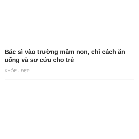
Bác sĩ vào trường mầm non, chỉ cách ăn
uống và sơ cứu cho trẻ
KHỎE - ĐẸP