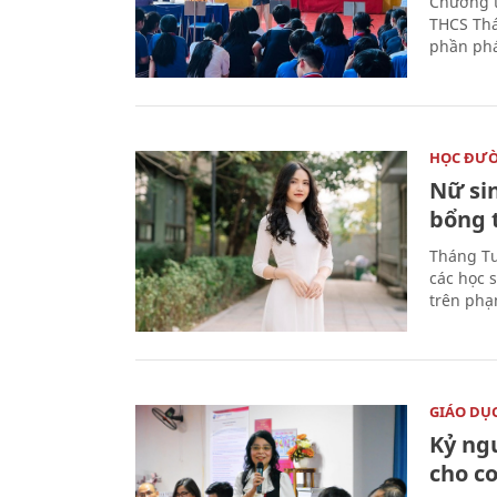
Chương t
THCS Thá
phần phá
HỌC ĐƯ
Nữ si
bổng 
Tháng Tư
các học 
trên phạ
GIÁO DỤ
Kỷ ng
cho c