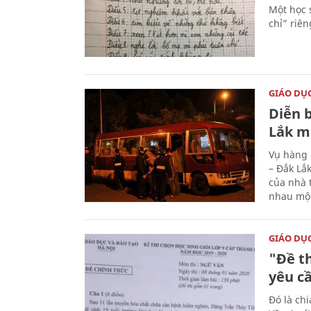
Một học 
chỉ” riê
GIÁO DỤ
Diễn 
Lắk m
Vụ hàng 
– Đắk Lắ
của nhà 
nhau một
GIÁO DỤ
"Đề th
yêu cầ
Đó là ch