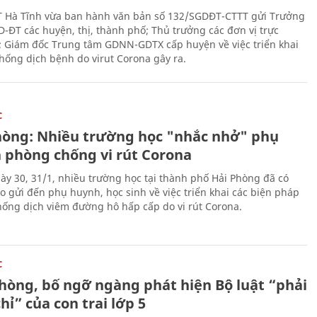
 Hà Tĩnh vừa ban hành văn bản số 132/SGDĐT-CTTT gửi Trưởng
-ĐT các huyện, thị, thành phố; Thủ trưởng các đơn vị trực
; Giám đốc Trung tâm GDNN-GDTX cấp huyện về việc triển khai
hống dịch bệnh do virut Corona gây ra.
C
hòng: Nhiều trường học "nhắc nhở" phụ
 phòng chống vi rút Corona
ày 30, 31/1, nhiều trường học tại thành phố Hải Phòng đã có
o gửi đến phụ huynh, học sinh về việc triển khai các biện pháp
ống dịch viêm đường hô hấp cấp do vi rút Corona.
C
hòng, bố ngỡ ngàng phát hiện Bộ luật “phải
hỉ” của con trai lớp 5