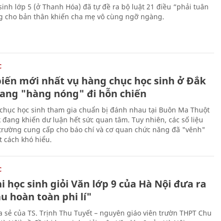
sinh lớp 5 (ở Thanh Hóa) đã tự đề ra bộ luật 21 điều “phải tuân
ng cho bản thân khiến cha mẹ vô cùng ngỡ ngàng.
C
biến mới nhất vụ hàng chục học sinh ở Đắk
ang "hàng nóng" đi hỗn chiến
chục học sinh tham gia chuẩn bị đánh nhau tại Buôn Ma Thuột
k đang khiến dư luận hết sức quan tâm. Tuy nhiên, các số liệu
trường cung cấp cho báo chí và cơ quan chức năng đã "vênh"
 cách khó hiểu.
C
i học sinh giỏi Văn lớp 9 của Hà Nội đưa ra
u hoàn toàn phi lí"
ia sẻ của TS. Trịnh Thu Tuyết – nguyên giáo viên trườn THPT Chu