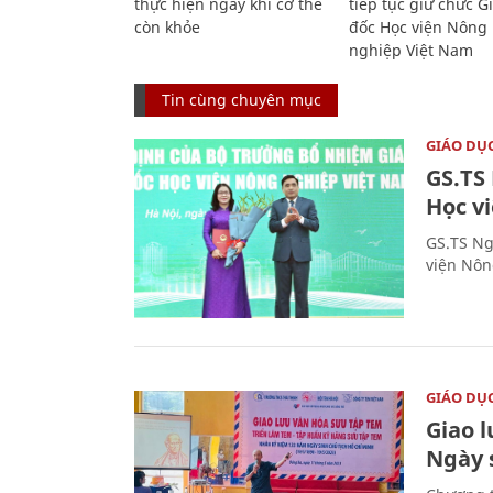
thực hiện ngay khi cơ thể
tiếp tục giữ chức 
còn khỏe
đốc Học viện Nông
nghiệp Việt Nam
Tin cùng chuyên mục
GIÁO DỤ
GS.TS
Học v
GS.TS Ng
viện Nôn
GIÁO DỤ
Giao 
Ngày 