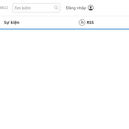
18822
Đăng nhập
Sự kiện
RSS