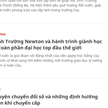
rình Giao lưu văn hóa sưu tập tem sẽ giúp học sinh Trường
i Thịnh (Đống Đa, Hà Nội) thêm yêu quê hương đất nước, góp
t triển phong trào sưu tập tem trong trường học.
ỜNG
nh Trường Newton và hành trình giành học
toàn phần đại học top đầu thế giới
 luôn là giai đoạn sôi động nhất của việc apply học bổng của
sinh có khát vọng tìm kiếm những môi trường giáo dục lý tưởng
m vi toàn cầu.
C
uyên chuyển đổi số và những định hướng
on khi chuyển cấp