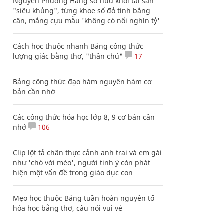
Nguyễn Phương Hằng sở hữu khối tài sản
"siêu khủng", từng khoe sổ đỏ tính bằng
cân, mắng cựu mẫu 'không có nổi nghìn tỷ'
Cách học thuộc nhanh Bảng công thức
lượng giác bằng thơ, "thần chú"
17
Bảng công thức đạo hàm nguyên hàm cơ
bản cần nhớ
Các công thức hóa học lớp 8, 9 cơ bản cần
nhớ
106
Clip lột tả chân thực cảnh anh trai và em gái
như 'chó với mèo', người tinh ý còn phát
hiện một vấn đề trong giáo dục con
Mẹo học thuộc Bảng tuần hoàn nguyên tố
hóa học bằng thơ, câu nói vui vẻ