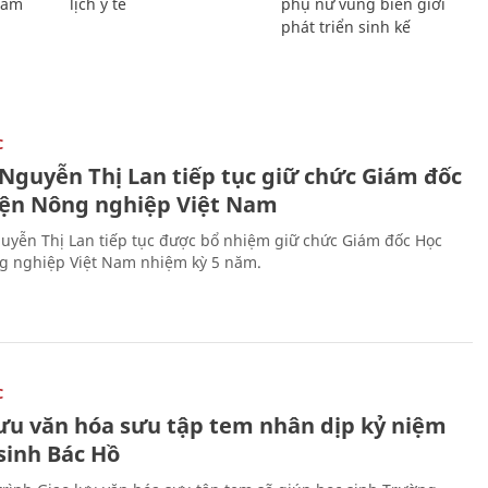
Giám
lịch y tế
phụ nữ vùng biên giới
phát triển sinh kế
C
 Nguyễn Thị Lan tiếp tục giữ chức Giám đốc
iện Nông nghiệp Việt Nam
uyễn Thị Lan tiếp tục được bổ nhiệm giữ chức Giám đốc Học
g nghiệp Việt Nam nhiệm kỳ 5 năm.
C
lưu văn hóa sưu tập tem nhân dịp kỷ niệm
sinh Bác Hồ