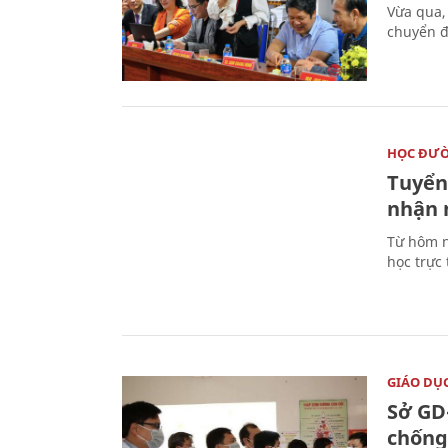
Vừa qua,
chuyển đ
HỌC ĐƯ
Tuyển 
nhận 
Từ hôm n
học trực
GIÁO DỤ
Sở GD
chống