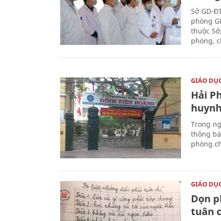
Sở GD-ĐT
phòng GD
thuộc Sở
phòng, c
GIÁO DỤ
Hải P
huynh
Trong ng
thông bá
phòng ch
GIÁO DỤ
Dọn p
tuân c