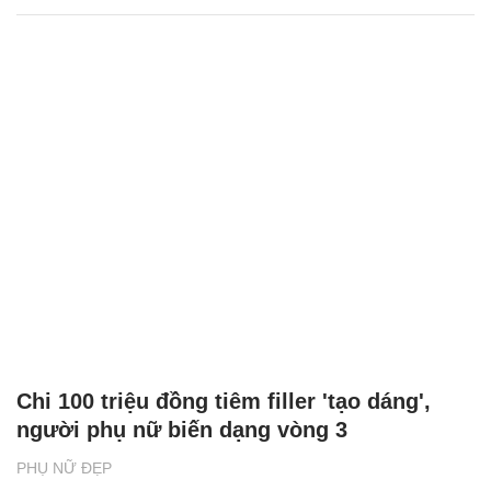
Chi 100 triệu đồng tiêm filler 'tạo dáng',
người phụ nữ biến dạng vòng 3
PHỤ NỮ ĐẸP