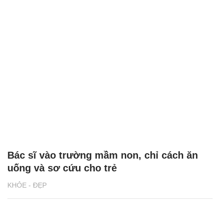
Bác sĩ vào trường mầm non, chỉ cách ăn
uống và sơ cứu cho trẻ
KHỎE - ĐẸP