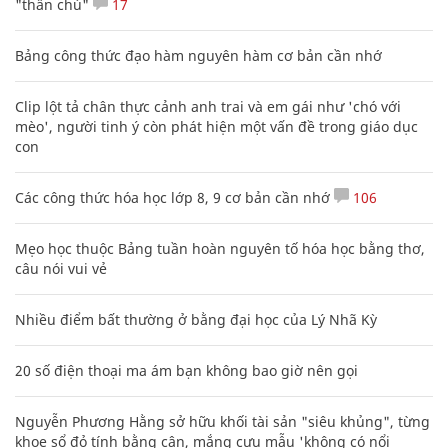
"thần chú"
17
Bảng công thức đạo hàm nguyên hàm cơ bản cần nhớ
Clip lột tả chân thực cảnh anh trai và em gái như 'chó với
mèo', người tinh ý còn phát hiện một vấn đề trong giáo dục
con
Các công thức hóa học lớp 8, 9 cơ bản cần nhớ
106
Mẹo học thuộc Bảng tuần hoàn nguyên tố hóa học bằng thơ,
câu nói vui vẻ
Nhiều điểm bất thường ở bằng đại học của Lý Nhã Kỳ
20 số điện thoại ma ám bạn không bao giờ nên gọi
Nguyễn Phương Hằng sở hữu khối tài sản "siêu khủng", từng
khoe sổ đỏ tính bằng cân, mắng cựu mẫu 'không có nổi