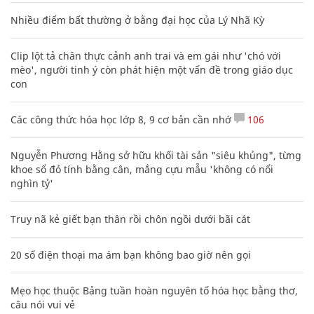
Nhiều điểm bất thường ở bằng đại học của Lý Nhã Kỳ
Clip lột tả chân thực cảnh anh trai và em gái như 'chó với
mèo', người tinh ý còn phát hiện một vấn đề trong giáo dục
con
Các công thức hóa học lớp 8, 9 cơ bản cần nhớ
106
Nguyễn Phương Hằng sở hữu khối tài sản "siêu khủng", từng
khoe sổ đỏ tính bằng cân, mắng cựu mẫu 'không có nổi
nghìn tỷ'
Truy nã kẻ giết bạn thân rồi chôn ngồi dưới bãi cát
20 số điện thoại ma ám bạn không bao giờ nên gọi
Mẹo học thuộc Bảng tuần hoàn nguyên tố hóa học bằng thơ,
câu nói vui vẻ