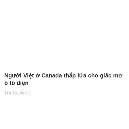
Người Việt ở Canada thắp lửa cho giấc mơ
ô tô điện
THỊ TRƯỜNG