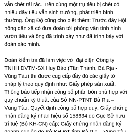
vẫn chết rải rác. Trên cùng một trụ tiêu bị chết có
nhiều dây tiêu vẫn sinh trưởng, phát triển bình
thường. Ông Độ cũng cho biết thêm: Trước đây Hội
nông dân xã có đưa đoàn tới phỏng vấn tình hình
vườn tiêu và ông đã trình bày như đã trình bày với
đoàn xác minh.
Đoàn kiểm tra đã làm việc với đại diện Công ty
TNHH DVTM-SX Huy Bảo (Tân Thành, Bà Rịa -
Vũng Tàu) thì được cug cấp đầy đủ các giấy tờ
pháp lý theo quy định như: Giấy phép sản xuất,
Thông báo tiếp nhận công bố phân bón phù hợp với
quy chuẩn kỹ thuật của Sở NN-PTNT Bà Rịa –
Vũng Tàu; Quyết định công bố hợp quy; Giấy chứng
nhận đăng ký nhãn hiệu số 158634 do Cục Sở hữu
trí tuệ (Bộ KH-CN) cấp; Giấy chứng nhận đăng ký
doanh nghiệp do Sở KH-ĐT tỉnh Bà Rịa – Vũng Tàu