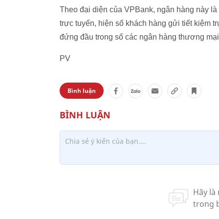
Theo đại diện của VPBank, ngân hàng này là m
trực tuyến, hiện số khách hàng gửi tiết kiệm 
đứng đầu trong số các ngân hàng thương mại
PV
Bình luận