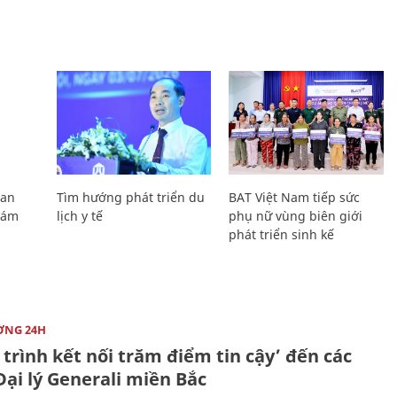
Lan
Tìm hướng phát triển du
BAT Việt Nam tiếp sức
Giám
lịch y tế
phụ nữ vùng biên giới
phát triển sinh kế
ỜNG 24H
trình kết nối trăm điểm tin cậy’ đến các
ại lý Generali miền Bắc