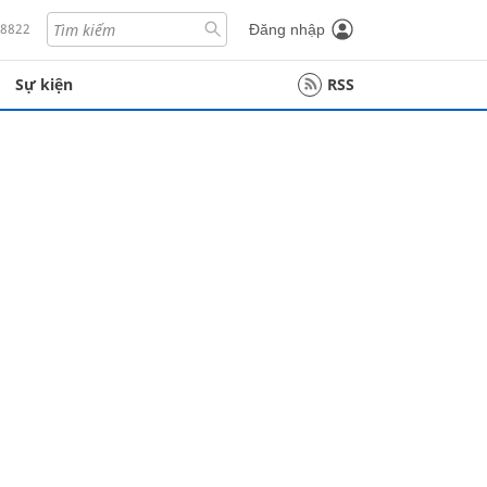
18822
Đăng nhập
Sự kiện
RSS