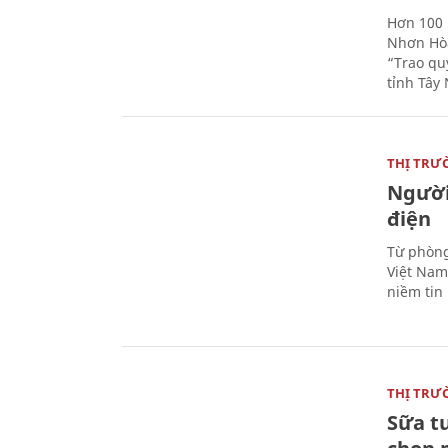
Hơn 100 
Nhơn Hòa
“Trao qu
tỉnh Tây 
THỊ TRƯ
Người
điện
Từ phòng
Việt Nam 
niềm tin
THỊ TRƯ
Sữa t