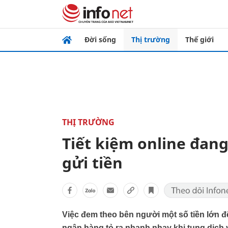
Đời sống
Thị trường
Thế giới
THỊ TRƯỜNG
Tiết kiệm online đan
gửi tiền
Việc đem theo bên người một số tiền lớn 
ngân hàng tỏ ra nhanh nhạy khi tung dịch v