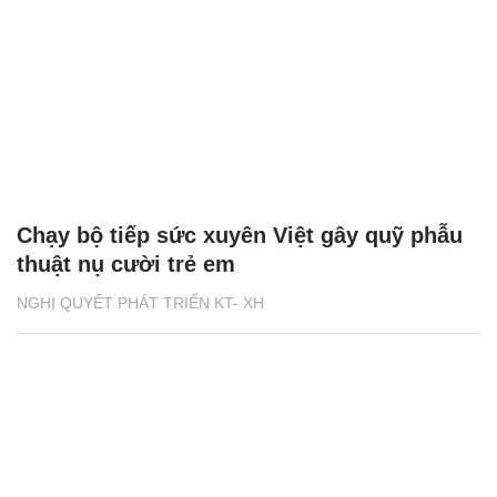
Chạy bộ tiếp sức xuyên Việt gây quỹ phẫu
thuật nụ cười trẻ em
NGHỊ QUYẾT PHÁT TRIỂN KT- XH