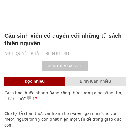
Cậu sinh viên có duyên với những tủ sách
thiện nguyện
NGHỊ QUYẾT PHÁT TRIỂN KT- XH
XEM THÊM BÀI VIẾT
Đọc nhiều
Bình luận nhiều
Cách học thuộc nhanh Bảng công thức lượng giác bằng thơ,
"thần chú"
17
Clip lột tả chân thực cảnh anh trai và em gái như 'chó với
mèo', người tinh ý còn phát hiện một vấn đề trong giáo dục
con