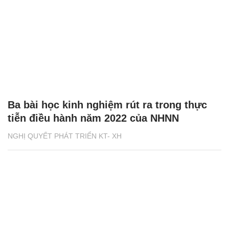
Ba bài học kinh nghiệm rút ra trong thực
tiễn điều hành năm 2022 của NHNN
NGHỊ QUYẾT PHÁT TRIỂN KT- XH