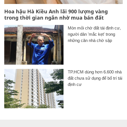
Hoa hậu Hà Kiều Anh lãi 900 lượng vàng
trong thời gian ngắn nhờ mua bán đất
Mòn mỏi chờ đất tái định cư,
người dân 'mắc kẹt' trong
những căn nhà chờ sập
TP.HCM dùng hơn 6.600 nhà
đất chưa sử dụng để bố trí tái
định cư