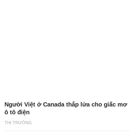
Người Việt ở Canada thắp lửa cho giấc mơ
ô tô điện
THỊ TRƯỜNG