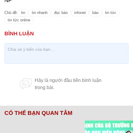
NP
Chủ đề:
tin
tin nhanh
đọc báo
infonet
báo
tin tức
tin tức online
CÓ THỂ BẠN QUAN TÂM