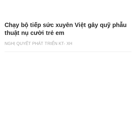
Chạy bộ tiếp sức xuyên Việt gây quỹ phẫu
thuật nụ cười trẻ em
NGHỊ QUYẾT PHÁT TRIỂN KT- XH