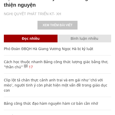
thiện nguyện
NGHỊ QUYẾT PHÁT TRIỂN KT- XH
XEM THÊM BÀI VIẾT
Đọc nhiều
Bình luận nhiều
Phó Đoàn ĐBQH Hà Giang Vương Ngọc Hà bị kỷ luật
Cách học thuộc nhanh Bảng công thức lượng giác bằng thơ,
"thần chú"
17
Clip lột tả chân thực cảnh anh trai và em gái như 'chó với
mèo', người tinh ý còn phát hiện một vấn đề trong giáo dục
con
Bảng công thức đạo hàm nguyên hàm cơ bản cần nhớ