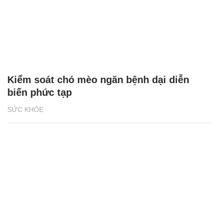
Kiểm soát chó mèo ngăn bệnh dại diễn
biến phức tạp
SỨC KHỎE