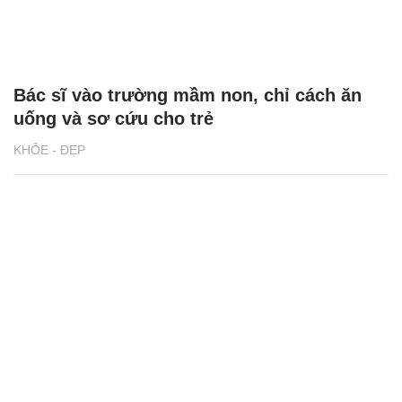
Bác sĩ vào trường mầm non, chỉ cách ăn
uống và sơ cứu cho trẻ
KHỎE - ĐẸP