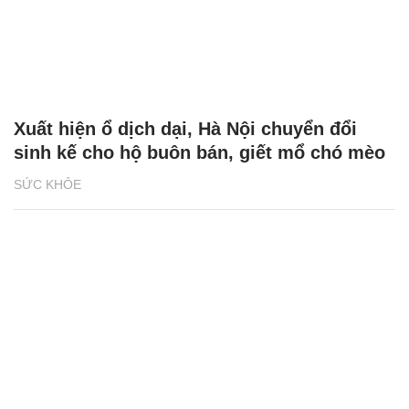
Xuất hiện ổ dịch dại, Hà Nội chuyển đổi
sinh kế cho hộ buôn bán, giết mổ chó mèo
SỨC KHỎE