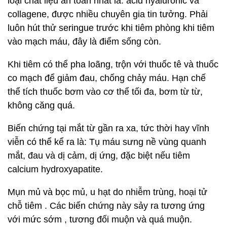
loại chất liệu an toàn nhất là: acid hyaluronic và
collagene, được nhiều chuyên gia tin tưởng. Phải
luôn hút thử seringue trước khi tiêm phòng khi tiêm
vào mạch máu, đây là điểm sống còn.
Khi tiêm có thể pha loãng, trộn với thuốc tê và thuốc
co mạch để giảm đau, chống chảy máu. Hạn chế
thể tích thuốc bơm vào cơ thể tối đa, bơm từ từ,
không căng quá.
Biến chứng tại mắt từ gần ra xa, tức thời hay vĩnh
viễn có thể kể ra là: Tụ máu sưng nề vùng quanh
mắt, đau và dị cảm, dị ứng, đặc biệt nếu tiêm
calcium hydroxyapatite.
Mụn mủ và bọc mủ, u hạt do nhiễm trùng, hoại tử
chỗ tiêm . Các biến chứng này sảy ra tương ứng
với mức sớm , tương đối muộn và quá muộn.