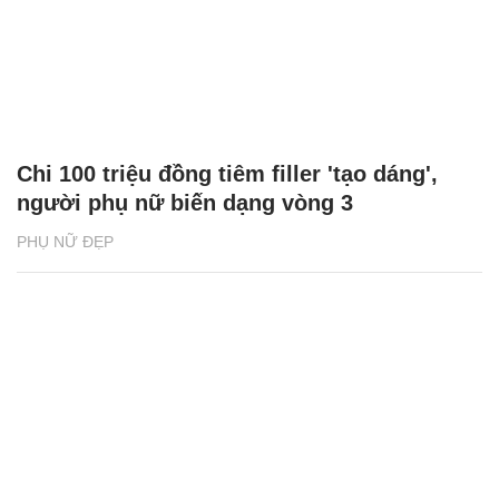
Chi 100 triệu đồng tiêm filler 'tạo dáng',
người phụ nữ biến dạng vòng 3
PHỤ NỮ ĐẸP