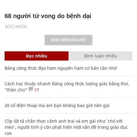
68 người tử vong do bệnh dại
SỨC KHỎE
XEM THÊM BÀI VIẾT
Đọc nhiều
Bình luận nhiều
Bảng công thức đạo hàm nguyên hàm cơ bản cần nhớ
Cách học thuộc nhanh Bảng công thức lượng giác bằng thơ,
"thần chú"
17
20 số điện thoại ma ám bạn không bao giờ nên gọi
Clip lột tả chân thực cảnh anh trai và em gái như 'chó với
mèo', người tinh ý còn phát hiện một vấn đề trong giáo dục
con