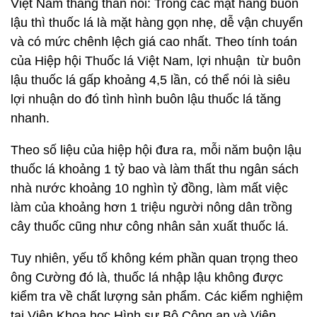
Việt Nam thẳng thắn nói: Trong các mặt hàng buôn
lậu thì thuốc lá là mặt hàng gọn nhẹ, dễ vận chuyển
và có mức chênh lệch giá cao nhất. Theo tính toán
của Hiệp hội Thuốc lá Việt Nam, lợi nhuận từ buôn
lậu thuốc lá gấp khoảng 4,5 lần, có thể nói là siêu
lợi nhuận do đó tình hình buôn lậu thuốc lá tăng
nhanh.
Theo số liệu của hiệp hội đưa ra, mỗi năm buộn lậu
thuốc lá khoảng 1 tỷ bao và làm thất thu ngân sách
nhà nước khoảng 10 nghìn tỷ đồng, làm mất việc
làm của khoảng hơn 1 triệu người nông dân trồng
cây thuốc cũng như công nhân sản xuất thuốc lá.
Tuy nhiên, yếu tố không kém phần quan trọng theo
ông Cường đó là, thuốc lá nhập lậu không được
kiểm tra về chất lượng sản phẩm. Các kiểm nghiệm
tại Viện Khoa học Hình sự Bộ Công an và Viện