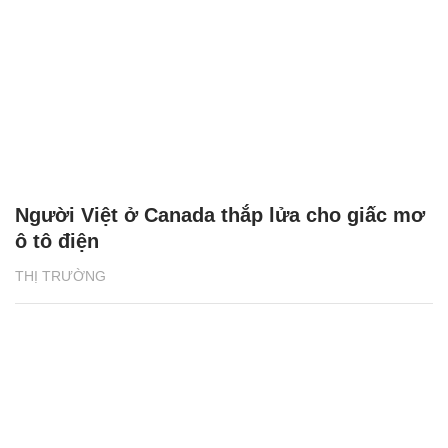
Người Việt ở Canada thắp lửa cho giấc mơ
ô tô điện
THỊ TRƯỜNG