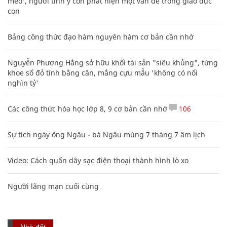
mèo', người tinh ý còn phát hiện một vấn đề trong giáo dục
con
Bảng công thức đạo hàm nguyên hàm cơ bản cần nhớ
Nguyễn Phương Hằng sở hữu khối tài sản "siêu khủng", từng
khoe sổ đỏ tính bằng cân, mắng cựu mẫu 'không có nổi
nghìn tỷ'
Các công thức hóa học lớp 8, 9 cơ bản cần nhớ
106
Sự tích ngày ông Ngâu - bà Ngâu mùng 7 tháng 7 âm lịch
Video: Cách quấn dây sạc điện thoại thành hình lò xo
Người lãng mạn cuối cùng
Nhà đất