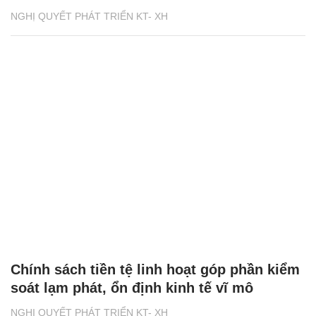
NGHỊ QUYẾT PHÁT TRIỂN KT- XH
Chính sách tiền tệ linh hoạt góp phần kiểm
soát lạm phát, ổn định kinh tế vĩ mô
NGHỊ QUYẾT PHÁT TRIỂN KT- XH