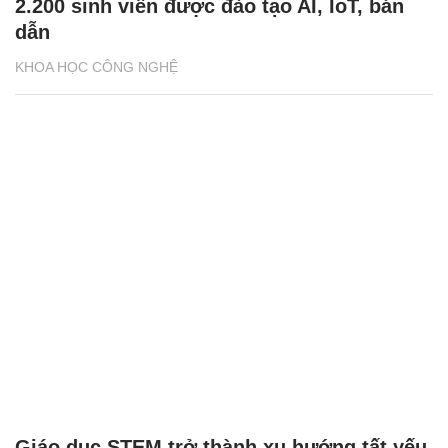
2.200 sinh viên được đào tạo AI, IoT, bán
dẫn
KHOA HỌC CÔNG NGHỆ
Giáo dục STEM trở thành xu hướng tất yếu,