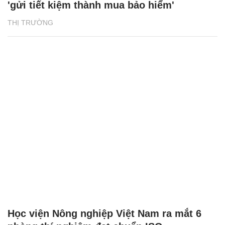
'gửi tiết kiệm thành mua bảo hiểm'
THỊ TRƯỜNG
Học viện Nông nghiệp Việt Nam ra mắt 6