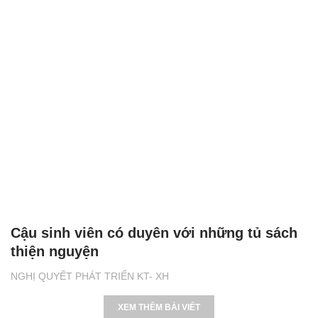
Cậu sinh viên có duyên với những tủ sách
thiện nguyện
NGHỊ QUYẾT PHÁT TRIỂN KT- XH
XEM THÊM BÀI VIẾT