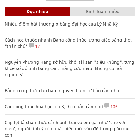
Đọc nhiều
Bình luận nhiều
Nhiều điểm bất thường ở bằng đại học của Lý Nhã Kỳ
Cách học thuộc nhanh Bảng công thức lượng giác bằng thơ,
"thần chú"
17
Nguyễn Phương Hằng sở hữu khối tài sản "siêu khủng", từng
khoe sổ đỏ tính bằng cân, mắng cựu mẫu 'không có nổi
nghìn tỷ'
Bảng công thức đạo hàm nguyên hàm cơ bản cần nhớ
Các công thức hóa học lớp 8, 9 cơ bản cần nhớ
106
Clip lột tả chân thực cảnh anh trai và em gái như 'chó với
mèo', người tinh ý còn phát hiện một vấn đề trong giáo dục
con