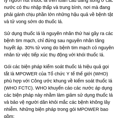
tỷ người hút thuốc lá trên toàn cầu đang sống ở các
nước có thu nhập thấp và trung bình, nơi mà đang
phải gánh chịu phần lớn những hậu quả về bệnh tật
và tử vong sớm do thuốc lá.
Sử dụng thuốc lá là nguyên nhân thứ hai gây ra các
bệnh tim mạch, chỉ đứng sau nguyên nhân tăng
huyết áp. 30% tử vong do bệnh tim mạch có nguyên
nhân từ việc tiếp xúc thụ động với khói thuốc lá.
Gói các biện pháp kiểm soát thuốc lá hiệu quả gọi
tắt là MPOWER của Tổ chức Y tế thế giới (WHO)
phù hợp với Công ước khung về kiểm soát thuốc lá
(WHO FCTC). WHO khuyến cáo các nước áp dụng
các biện pháp này nhằm làm giảm sử dụng thuốc lá
và bảo vệ người dân khỏi mắc các bệnh không lây
nhiễm. Những biện pháp trong gói MPOWER bao
gồm: