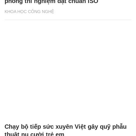
phòng thí nghiệm đạt chuẩn ISO
KHOA HỌC CÔNG NGHỆ
Chạy bộ tiếp sức xuyên Việt gây quỹ phẫu
thuật nụ cười trẻ em